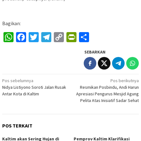
Bagikan:
WhatsApp
Facebook
Twitter
Telegram
Copy
PrintFriendly
Share
Link
SEBARKAN
Navigasi
Pos sebelumnya
Pos berikutnya
Nidya Listiyono Soroti Jalan Rusak
Resmikan Posbindu, Andi Harun
pos
Antar Kota di Kaltim
Apresiasi Pengurus Mesjid Agung
Pelita Atas Inisiatif Sadar Sehat
POS TERKAIT
Kaltim akan Sering Hujan di
Pemprov Kaltim Klarifikasi