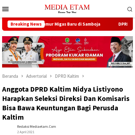
Loncat
Menu
ke
Mobile
konten
na Buka 13 Sumur Migas Baru di Samboja
Breaking News
DPRD Samarinda
Beranda
Advertorial
DPRD Kaltim
Anggota DPRD Kaltim Nidya Listiyono
Harapkan Seleksi Direksi Dan Komisaris
Bisa Bawa Keuntungan Bagi Perusda
Kaltim
Redaksi Mediaetam.com
2 April 2021