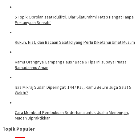
5 Topik Obrolan saat Idulfitri, Biar Silaturahmi Tetap Hangat Tanpa
Pertanyaan Sensitif
Rukun, Niat, dan Bacaan Salat Id yang Perlu Diketahui Umat Muslim
Kamu Orangnya Gampang Haus? Baca 6 Tips Ini supaya Puasa
Ramadanmu Aman
Isra Mikraj Sudah Diperingati 1447 Kali, Kamu Belum Juga Salat 5
Waktu?
Cara Membuat Pembukuan Sederhana untuk Usaha Menengah,
Mudah Dipraktikkan
Topik Populer