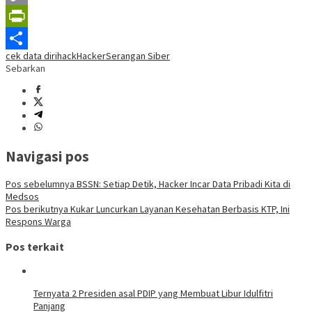
Copy
Link
PrintFriendly
cek data diri
hack
Hacker
Serangan Siber
Share
Sebarkan
Navigasi pos
Pos sebelumnya
BSSN: Setiap Detik, Hacker Incar Data Pribadi Kita di
Medsos
Pos berikutnya
Kukar Luncurkan Layanan Kesehatan Berbasis KTP, Ini
Respons Warga
Pos terkait
Ternyata 2 Presiden asal PDIP yang Membuat Libur Idulfitri
Panjang