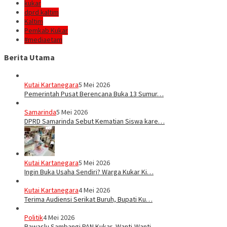
kukar
dprd kaltim
Kaltim
Pemkab Kukar
#mediaetam
Berita Utama
Kutai Kartanegara
5 Mei 2026
Pemerintah Pusat Berencana Buka 13 Sumur…
Samarinda
5 Mei 2026
DPRD Samarinda Sebut Kematian Siswa kare…
Kutai Kartanegara
5 Mei 2026
Ingin Buka Usaha Sendiri? Warga Kukar Ki…
Kutai Kartanegara
4 Mei 2026
Terima Audiensi Serikat Buruh, Bupati Ku…
Politik
4 Mei 2026
Bawaslu Sambangi PAN Kukar, Wanti-Wanti …