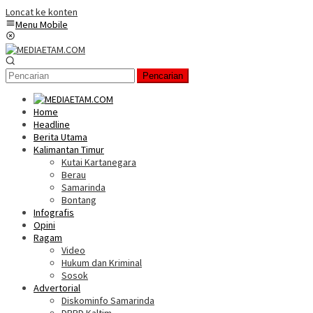
Loncat ke konten
Menu Mobile
Pencarian
Home
Headline
Berita Utama
Kalimantan Timur
Kutai Kartanegara
Berau
Samarinda
Bontang
Infografis
Opini
Ragam
Video
Hukum dan Kriminal
Sosok
Advertorial
Diskominfo Samarinda