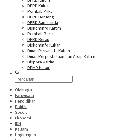
DPRD Kaltim
DPRD Kukar
Pemkab Kukar
DPRD Bontang
DPRD Samarinda
Diskominfo Kaltim
Pemkab Berau
DPRD Berau
Diskominfo Kukar
Dinas Pariwisata Kaltim
Dinas Perpustakaan dan Arsip Kaltim
Dispora Kaltim
DPMD Kukar
Olahraga
Pariwisata
Pendidikan
Politik
Sosok
Ekonomi
IKN
Kaltara
Lingkungan