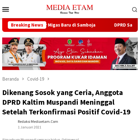
Loncat
Menu
ke
Mobile
konten
a 13 Sumur Migas Baru di Samboja
Breaking News
DPRD Samarinda Sebut
Beranda
Covid-19
Dikenang Sosok yang Ceria, Anggota
DPRD Kaltim Muspandi Meninggal
Setelah Terkonfirmasi Positif Covid-19
Redaksi Mediaetam.com
1 Januari 2021
Almarhum Muspandi semasa hidup. (Istimewa)