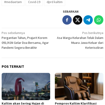
#mediaetam
Covid-19
dprd kaltim
SEBARKAN
Navigasi
Pos sebelumnya
Pos berikutnya
Pergantian Tahun, Prajurit Korem
Asa Warga Kelurahan Teluk Dalam
pos
091/ASN Gelar Doa Bersama, Agar
Muara Jawa Keluar dari
Pandemi Segera Berakhir
Keterisoliran
POS TERKAIT
Kaltim akan Sering Hujan di
Pemprov Kaltim Klarifikasi