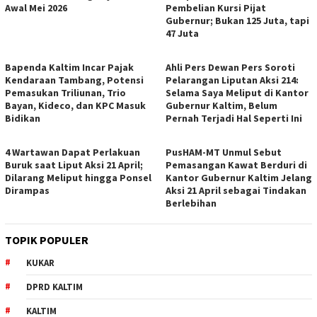
Awal Mei 2026
Pembelian Kursi Pijat
Gubernur; Bukan 125 Juta, tapi
47 Juta
Bapenda Kaltim Incar Pajak
Ahli Pers Dewan Pers Soroti
Kendaraan Tambang, Potensi
Pelarangan Liputan Aksi 214:
Pemasukan Triliunan, Trio
Selama Saya Meliput di Kantor
Bayan, Kideco, dan KPC Masuk
Gubernur Kaltim, Belum
Bidikan
Pernah Terjadi Hal Seperti Ini
4 Wartawan Dapat Perlakuan
PusHAM-MT Unmul Sebut
Buruk saat Liput Aksi 21 April;
Pemasangan Kawat Berduri di
Dilarang Meliput hingga Ponsel
Kantor Gubernur Kaltim Jelang
Dirampas
Aksi 21 April sebagai Tindakan
Berlebihan
TOPIK POPULER
KUKAR
DPRD KALTIM
KALTIM