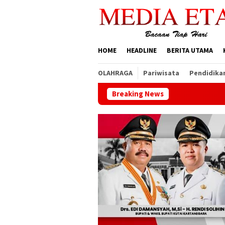
Loncat
ke
konten
HOME
HEADLINE
BERITA UTAMA
OLAHRAGA
Pariwisata
Pendidika
Breaking News
Pemerinta