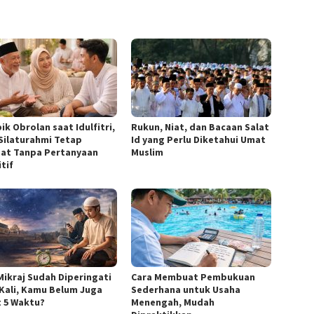
ik Obrolan saat Idulfitri,
Rukun, Niat, dan Bacaan Salat
 Silaturahmi Tetap
Id yang Perlu Diketahui Umat
at Tanpa Pertanyaan
Muslim
tif
 Mikraj Sudah Diperingati
Cara Membuat Pembukuan
 Kali, Kamu Belum Juga
Sederhana untuk Usaha
t 5 Waktu?
Menengah, Mudah