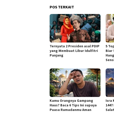
POS TERKAIT
Ternyata 2 Presiden asal PDIP
5 Top
yang Membuat Libur Idulfitri
Biar
Panjang
Hang
Sensi
Kamu Orangnya Gampang
Isra
Haus? Baca 6 Tips Ini supaya
1447
Puasa Ramadanmu Aman
Sala