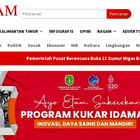
Pencarian
KALIMANTAN TIMUR
INFOGRAFIS
OPINI
RAGAM
ADVERTO
n
Politik
Sosok
Ekonomi
IKN
Kaltara
Lingkungan
N
h Pusat Berencana Buka 13 Sumur Migas Baru di Samboja