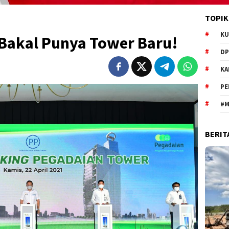
TOPIK
KU
 Bakal Punya Tower Baru!
DP
KA
PE
#M
BERIT