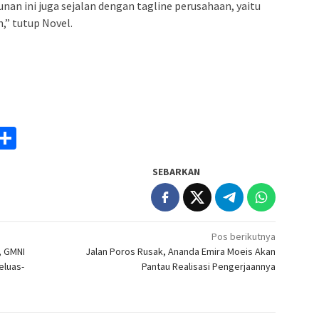
n ini juga sejalan dengan tagline perusahaan, yaitu
,” tutup Novel.
am
y
rintFriendly
Share
k
SEBARKAN
Pos berikutnya
, GMNI
Jalan Poros Rusak, Ananda Emira Moeis Akan
eluas-
Pantau Realisasi Pengerjaannya