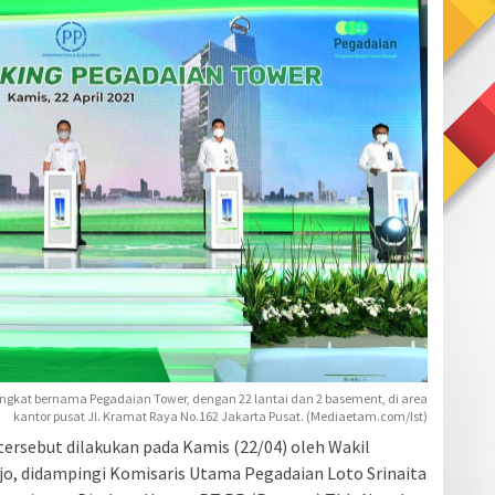
gkat bernama Pegadaian Tower, dengan 22 lantai dan 2 basement, di area
kantor pusat Jl. Kramat Raya No.162 Jakarta Pusat. (Mediaetam.com/Ist)
ersebut dilakukan pada Kamis (22/04) oleh Wakil
jo, didampingi Komisaris Utama Pegadaian Loto Srinaita