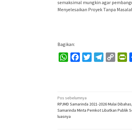
semaksimal mungkin agar pembanguna
Menyelesaikan Proyek Tanpa Masalah
Bagikan:
WhatsApp
Facebook
Twitter
Telegr
Cop
P
Lin
Navigasi
Pos sebelumnya
RPJMD Samarinda 2021-2026 Mulai Dibahas
pos
Samarinda Minta Pemkot Libatkan Publik S
luasnya