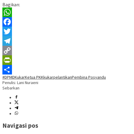
Bagikan:
WhatsApp
Facebook
Twitter
Telegram
Copy
Link
PrintFriendly
#DPMDKukar
Ketua PKK
kukar
pelantikan
Pembina Posyandu
Share
Penulis: Lani Nuraeni
Sebarkan
Navigasi pos