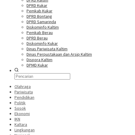
DPRD Kaltim
DPRD Kukar
Pemkab Kukar
DPRD Bontang
DPRD Samarinda
Diskominfo Kaltim
Pemkab Berau
DPRD Berau
Diskominfo Kukar
Dinas Pariwisata Kaltim
Dinas Perpustakaan dan Arsip Kaltim
Dispora Kaltim
DPMD Kukar
Olahraga
Pariwisata
Pendidikan
Politik
Sosok
Ekonomi
IKN
Kaltara
Lingkungan