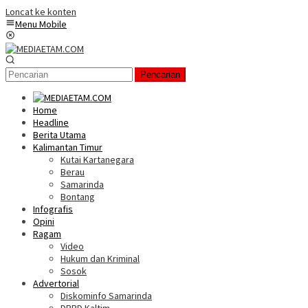
Loncat ke konten
Menu Mobile
Pencarian
Home
Headline
Berita Utama
Kalimantan Timur
Kutai Kartanegara
Berau
Samarinda
Bontang
Infografis
Opini
Ragam
Video
Hukum dan Kriminal
Sosok
Advertorial
Diskominfo Samarinda