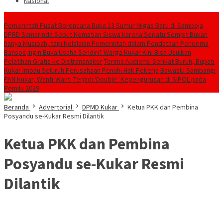
Nasional
Breaking News
Pemerintah Pusat Berencana Buka 13 Sumur Migas Baru di Samboja
DPRD Samarinda Sebut Kematian Siswa karena Sepatu Sempit Bukan
hanya Musibah, tapi Kelalaian Pemerintah dalam Pendataan Penerima
Bansos
Ingin Buka Usaha Sendiri? Warga Kukar Kini Bisa Usulkan
Pelatihan Gratis ke Distransnaker
Terima Audiensi Serikat Buruh, Bupati
Kukar Imbau Seluruh Perusahaan Penuhi Hak Pekerja
Bawaslu Sambangi
PAN Kukar, Wanti-Wanti Terjadi ‘Double’ Kepengurusan di SIPOL pada
Pemilu 2029
Beranda
Advertorial
DPMD Kukar
Ketua PKK dan Pembina
Posyandu se-Kukar Resmi Dilantik
Ketua PKK dan Pembina
Posyandu se-Kukar Resmi
Dilantik