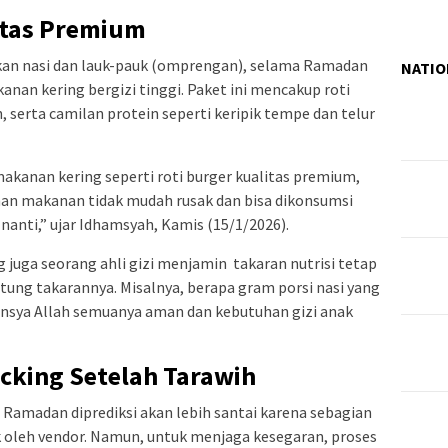
itas Premium
tkan nasi dan lauk-pauk (omprengan), selama Ramadan
NATIO
nan kering bergizi tinggi. Paket ini mencakup roti
 serta camilan protein seperti keripik tempe dan telur
kanan kering seperti roti burger kualitas premium,
han makanan tidak mudah rusak dan bisa dikonsumsi
nanti,” ujar Idhamsyah, Kamis (15/1/2026).
juga seorang ahli gizi menjamin takaran nutrisi tetap
itung takarannya. Misalnya, berapa gram porsi nasi yang
. Insya Allah semuanya aman dan kebutuhan gizi anak
cking Setelah Tarawih
amadan diprediksi akan lebih santai karena sebagian
 oleh vendor. Namun, untuk menjaga kesegaran, proses