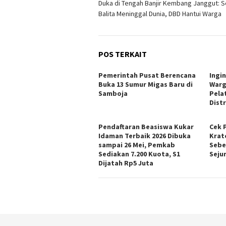
Duka di Tengah Banjir Kembang Janggut: 
pos
Balita Meninggal Dunia, DBD Hantui Warga
POS TERKAIT
Pemerintah Pusat Berencana
Ingi
Buka 13 Sumur Migas Baru di
Warg
Samboja
Pela
Dist
Pendaftaran Beasiswa Kukar
Cek 
Idaman Terbaik 2026 Dibuka
Krat
sampai 26 Mei, Pemkab
Sebe
Sediakan 7.200 Kuota, S1
Seju
Dijatah Rp5 Juta