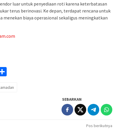
endor luar untuk penyediaan roti karena keterbatasan
Kukar terus berinovasi. Ke depan, terdapat rencana untuk
na menekan biaya operasional sekaligus meningkatkan
tam.com
am
y
rintFriendly
Share
k
Ramadan
SEBARKAN
Pos berikutnya