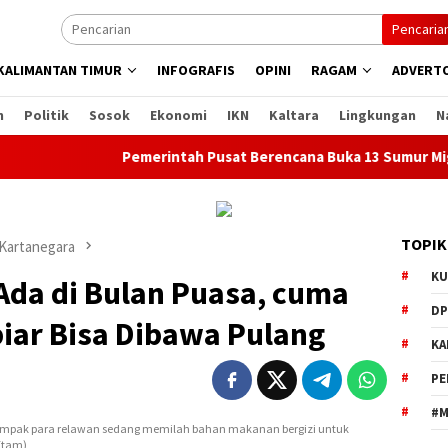
Pencaria
KALIMANTAN TIMUR
INFOGRAFIS
OPINI
RAGAM
ADVERTO
n
Politik
Sosok
Ekonomi
IKN
Kaltara
Lingkungan
N
Pemerintah Pusat Berencana Buka 13 Sumur Migas Baru d
TOPIK
 Kartanegara
KU
Ada di Bulan Puasa, cuma
DP
iar Bisa Dibawa Pulang
KA
PE
#M
 tampak para relawan sedang memilah bahan makanan bergizi untuk
 Etam)