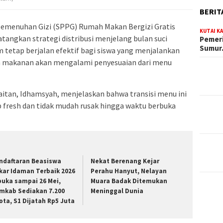
BERIT
Pemenuhan Gizi (SPPG) Rumah Makan Bergizi Gratis
KUTAI K
tangkan strategi distribusi menjelang bulan suci
Pemeri
Sumu
etap berjalan efektif bagi siswa yang menjalankan
 makanan akan mengalami penyesuaian dari menu
tan, Idhamsyah, menjelaskan bahwa transisi menu ini
 fresh dan tidak mudah rusak hingga waktu berbuka
ndaftaran Beasiswa
Nekat Berenang Kejar
kar Idaman Terbaik 2026
Perahu Hanyut, Nelayan
buka sampai 26 Mei,
Muara Badak Ditemukan
mkab Sediakan 7.200
Meninggal Dunia
ota, S1 Dijatah Rp5 Juta