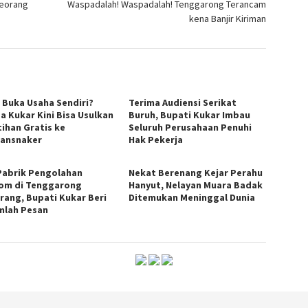
Seorang
Waspadalah! Waspadalah! Tenggarong Terancam
kena Banjir Kiriman
n Buka Usaha Sendiri?
Terima Audiensi Serikat
a Kukar Kini Bisa Usulkan
Buruh, Bupati Kukar Imbau
tihan Gratis ke
Seluruh Perusahaan Penuhi
ransnaker
Hak Pekerja
Pabrik Pengolahan
Nekat Berenang Kejar Perahu
om di Tenggarong
Hanyut, Nelayan Muara Badak
rang, Bupati Kukar Beri
Ditemukan Meninggal Dunia
mlah Pesan