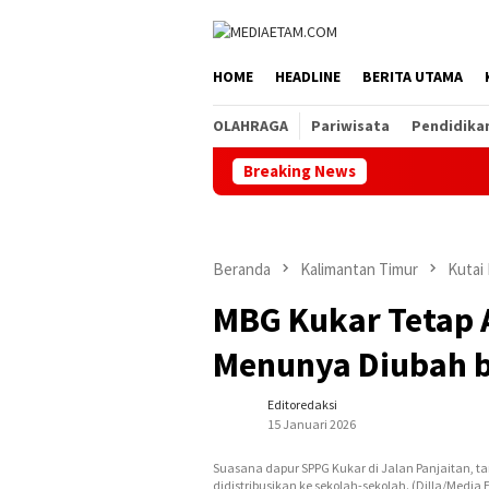
Loncat
ke
konten
HOME
HEADLINE
BERITA UTAMA
OLAHRAGA
Pariwisata
Pendidika
Breaking News
Beranda
Kalimantan Timur
Kutai
MBG Kukar Tetap 
Menunya Diubah b
Editoredaksi
15 Januari 2026
Suasana dapur SPPG Kukar di Jalan Panjaitan,
didistribusikan ke sekolah-sekolah. (Dilla/Media