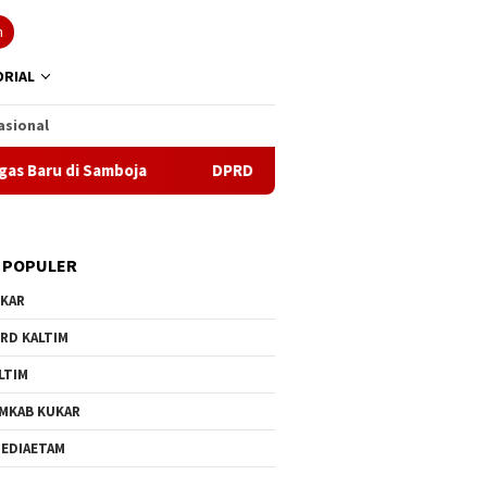
n
RIAL
asional
i Samboja
DPRD Samarinda Sebut Kematian Siswa karena 
 POPULER
KAR
RD KALTIM
LTIM
MKAB KUKAR
EDIAETAM