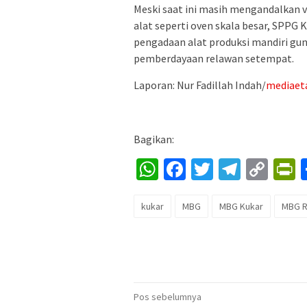
Meski saat ini masih mengandalkan v
alat seperti oven skala besar, SPPG 
pengadaan alat produksi mandiri gu
pemberdayaan relawan setempat.
Laporan: Nur Fadillah Indah/
mediae
Bagikan:
WhatsApp
Facebook
Twitter
Telegr
Cop
P
Lin
kukar
MBG
MBG Kukar
MBG 
Navigasi
Pos sebelumnya