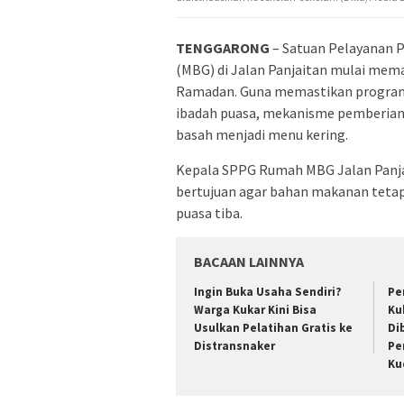
TENGGARONG
– Satuan Pelayanan 
(MBG) di Jalan Panjaitan mulai mema
Ramadan. Guna memastikan program t
ibadah puasa, mekanisme pemberian
basah menjadi menu kering.
Kepala SPPG Rumah MBG Jalan Panjai
bertujuan agar bahan makanan tetap
puasa tiba.
BACAAN LAINNYA
Ingin Buka Usaha Sendiri?
Pe
Warga Kukar Kini Bisa
Ku
Usulkan Pelatihan Gratis ke
Di
Distransnaker
Pe
Ku