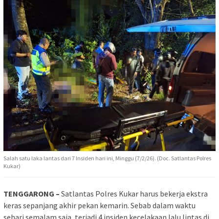
Salah satu laka lantas dari 7 Insiden hari ini, Minggu (7/2/26). (Doc. Satlantas Polres
Kukar)
TENGGARONG –
Satlantas Polres Kukar harus bekerja ekstra
keras sepanjang akhir pekan kemarin. Sebab dalam waktu
sehari semalam saja, terjadi 4 insiden kecelakaan lalu lintas di