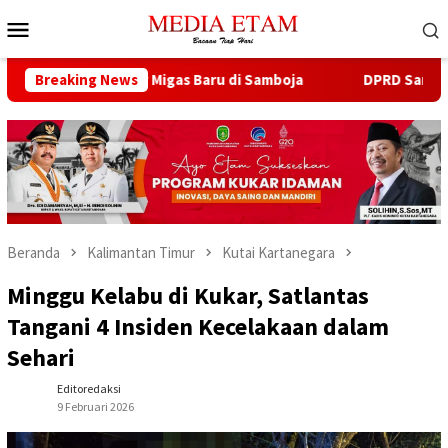
Loncat
Menu
ke
Mobile
konten
 13 Sumur Migas Baru di Samboja
Breaking News
DPRD Samarinda Sebut 
Beranda
Kalimantan Timur
Kutai Kartanegara
Minggu Kelabu di Kukar, Satlantas
Tangani 4 Insiden Kecelakaan dalam
Sehari
Editoredaksi
9 Februari 2026