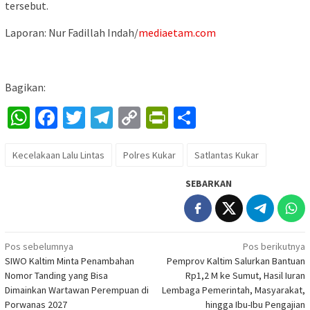
tersebut.
Laporan: Nur Fadillah Indah/
mediaetam.com
Bagikan:
WhatsApp
Facebook
Twitter
Telegram
Copy
PrintFriendly
Share
Link
Kecelakaan Lalu Lintas
Polres Kukar
Satlantas Kukar
SEBARKAN
Navigasi
Pos sebelumnya
Pos berikutnya
SIWO Kaltim Minta Penambahan
Pemprov Kaltim Salurkan Bantuan
pos
Nomor Tanding yang Bisa
Rp1,2 M ke Sumut, Hasil Iuran
Dimainkan Wartawan Perempuan di
Lembaga Pemerintah, Masyarakat,
Porwanas 2027
hingga Ibu-Ibu Pengajian