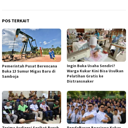
POS TERKAIT
Ingin Buka Usaha Sendiri?
Pemerintah Pusat Berencana
Warga Kukar Kini Bisa Usulkan
Buka 13 Sumur Migas Baru di
Pelatihan Gratis ke
Samboja
Distransnaker
Terima Audiensi Serikat Buruh,
Pendaftaran Beasiswa Kukar