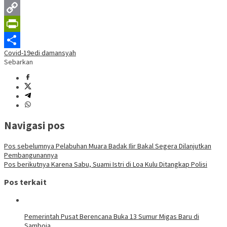
Telegram
Copy
Link
PrintFriendly
Covid-19
edi damansyah
Share
Sebarkan
Navigasi pos
Pos sebelumnya
Pelabuhan Muara Badak Ilir Bakal Segera Dilanjutkan
Pembangunannya
Pos berikutnya
Karena Sabu, Suami Istri di Loa Kulu Ditangkap Polisi
Pos terkait
Pemerintah Pusat Berencana Buka 13 Sumur Migas Baru di
Samboja