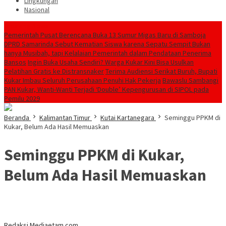
Lingkungan
Nasional
Breaking News
Pemerintah Pusat Berencana Buka 13 Sumur Migas Baru di Samboja
DPRD Samarinda Sebut Kematian Siswa karena Sepatu Sempit Bukan
hanya Musibah, tapi Kelalaian Pemerintah dalam Pendataan Penerima
Bansos
Ingin Buka Usaha Sendiri? Warga Kukar Kini Bisa Usulkan
Pelatihan Gratis ke Distransnaker
Terima Audiensi Serikat Buruh, Bupati
Kukar Imbau Seluruh Perusahaan Penuhi Hak Pekerja
Bawaslu Sambangi
PAN Kukar, Wanti-Wanti Terjadi ‘Double’ Kepengurusan di SIPOL pada
Pemilu 2029
Beranda
Kalimantan Timur
Kutai Kartanegara
Seminggu PPKM di
Kukar, Belum Ada Hasil Memuaskan
Seminggu PPKM di Kukar,
Belum Ada Hasil Memuaskan
Redaksi Mediaetam.com