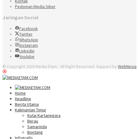
Kontak
Pedoman Media Siber
Jaringan Social
Facebook
Twitter
WhatsApp
Instagram
Linkedin
Youtube
© Copyright 2026 Media Etam - All Right Reserved. Support by
WebNesia
Home
Headline
Berita Utama
Kalimantan Timur
Kutai Kartanegara
Berau
Samarinda
Bontang
Infografis