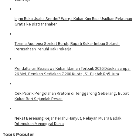
Ingin Buka Usaha Sendiri? Warga Kukar Kini Bisa Usulkan Pelatihan
Gratis ke Distransnaker
Terima Audiensi Serikat Buruh, Bupati Kukar Imbau Seluruh
Perusahaan Penuhi Hak Pekerja
Pendaftaran Beasiswa Kukar Idaman Terbaik 2026 Dibuka sampai
26 Mei, Pemkab Sediakan 7.200 Kuota, S1 Dijatah Rp5 Juta
Cek Pabrik Pengolahan Kratom di Tenggarong Seberang, Bupati
Kukar Beri Sejumlah Pesan
Nekat Berenang Kejar Perahu Hanyut, Nelayan Muara Badak
Ditemukan Meninggal Dunia
Topik Populer