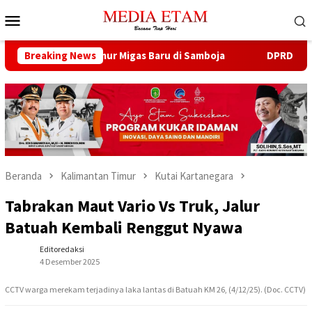
Loncat
Menu
ke
Mobile
konten
 Buka 13 Sumur Migas Baru di Samboja
Breaking News
DPRD Samarinda S
Beranda
Kalimantan Timur
Kutai Kartanegara
Tabrakan Maut Vario Vs Truk, Jalur
Batuah Kembali Renggut Nyawa
Editoredaksi
4 Desember 2025
CCTV warga merekam terjadinya laka lantas di Batuah KM 26, (4/12/25). (Doc. CCTV)