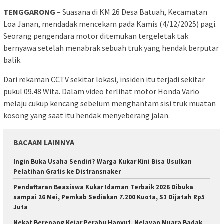
TENGGARONG
– Suasana di KM 26 Desa Batuah, Kecamatan
Loa Janan, mendadak mencekam pada Kamis (4/12/2025) pagi.
Seorang pengendara motor ditemukan tergeletak tak
bernyawa setelah menabrak sebuah truk yang hendak berputar
balik.
Dari rekaman CCTV sekitar lokasi, insiden itu terjadi sekitar
pukul 09.48 Wita. Dalam video terlihat motor Honda Vario
melaju cukup kencang sebelum menghantam sisi truk muatan
kosong yang saat itu hendak menyeberang jalan.
BACAAN LAINNYA
Ingin Buka Usaha Sendiri? Warga Kukar Kini Bisa Usulkan
Pelatihan Gratis ke Distransnaker
Pendaftaran Beasiswa Kukar Idaman Terbaik 2026 Dibuka
sampai 26 Mei, Pemkab Sediakan 7.200 Kuota, S1 Dijatah Rp5
Juta
Nekat Berenang Kejar Perahu Hanyut, Nelayan Muara Badak