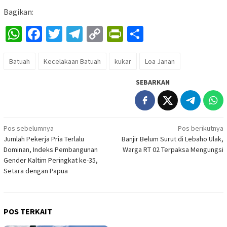
Bagikan:
WhatsApp
Facebook
Twitter
Telegram
Copy
PrintFriendly
Share
Link
Batuah
Kecelakaan Batuah
kukar
Loa Janan
SEBARKAN
Navigasi
Pos sebelumnya
Pos berikutnya
Jumlah Pekerja Pria Terlalu
Banjir Belum Surut di Lebaho Ulak,
pos
Dominan, Indeks Pembangunan
Warga RT 02 Terpaksa Mengungsi
Gender Kaltim Peringkat ke-35,
Setara dengan Papua
POS TERKAIT