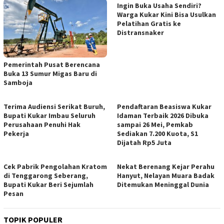
Ingin Buka Usaha Sendiri?
Warga Kukar Kini Bisa Usulkan
Pelatihan Gratis ke
Distransnaker
Pemerintah Pusat Berencana
Buka 13 Sumur Migas Baru di
Samboja
Terima Audiensi Serikat Buruh,
Pendaftaran Beasiswa Kukar
Bupati Kukar Imbau Seluruh
Idaman Terbaik 2026 Dibuka
Perusahaan Penuhi Hak
sampai 26 Mei, Pemkab
Pekerja
Sediakan 7.200 Kuota, S1
Dijatah Rp5 Juta
Cek Pabrik Pengolahan Kratom
Nekat Berenang Kejar Perahu
di Tenggarong Seberang,
Hanyut, Nelayan Muara Badak
Bupati Kukar Beri Sejumlah
Ditemukan Meninggal Dunia
Pesan
TOPIK POPULER