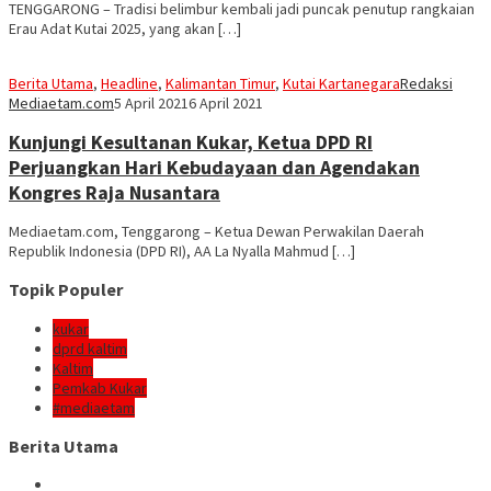
TENGGARONG – Tradisi belimbur kembali jadi puncak penutup rangkaian
Erau Adat Kutai 2025, yang akan […]
Berita Utama
,
Headline
,
Kalimantan Timur
,
Kutai Kartanegara
Redaksi
Mediaetam.com
5 April 2021
6 April 2021
Kunjungi Kesultanan Kukar, Ketua DPD RI
Perjuangkan Hari Kebudayaan dan Agendakan
Kongres Raja Nusantara
Mediaetam.com, Tenggarong – Ketua Dewan Perwakilan Daerah
Republik Indonesia (DPD RI), AA La Nyalla Mahmud […]
Topik Populer
kukar
dprd kaltim
Kaltim
Pemkab Kukar
#mediaetam
Berita Utama