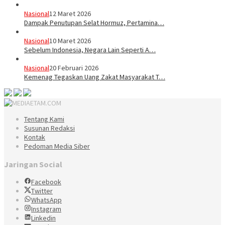
Nasional
12 Maret 2026
Dampak Penutupan Selat Hormuz, Pertamina…
Nasional
10 Maret 2026
Sebelum Indonesia, Negara Lain Seperti A…
Nasional
20 Februari 2026
Kemenag Tegaskan Uang Zakat Masyarakat T…
Tentang Kami
Susunan Redaksi
Kontak
Pedoman Media Siber
Jaringan Social
Facebook
Twitter
WhatsApp
Instagram
Linkedin