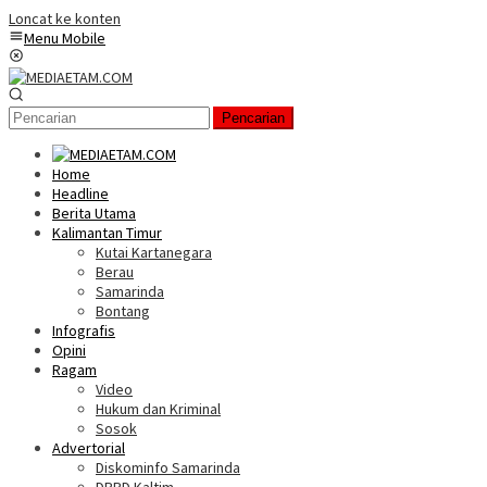
Loncat ke konten
Menu Mobile
Pencarian
Home
Headline
Berita Utama
Kalimantan Timur
Kutai Kartanegara
Berau
Samarinda
Bontang
Infografis
Opini
Ragam
Video
Hukum dan Kriminal
Sosok
Advertorial
Diskominfo Samarinda