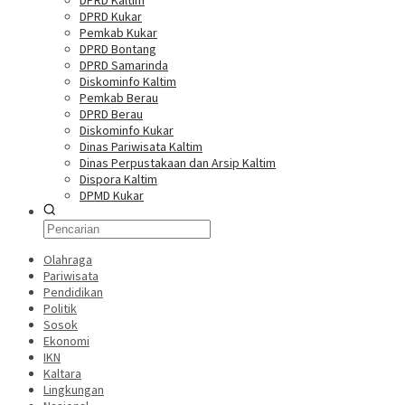
DPRD Kaltim
DPRD Kukar
Pemkab Kukar
DPRD Bontang
DPRD Samarinda
Diskominfo Kaltim
Pemkab Berau
DPRD Berau
Diskominfo Kukar
Dinas Pariwisata Kaltim
Dinas Perpustakaan dan Arsip Kaltim
Dispora Kaltim
DPMD Kukar
Olahraga
Pariwisata
Pendidikan
Politik
Sosok
Ekonomi
IKN
Kaltara
Lingkungan