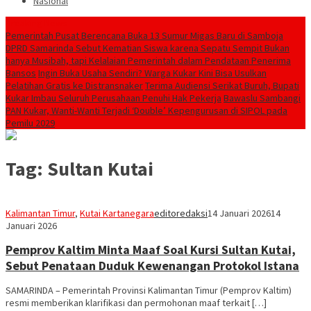
Nasional
Breaking News
Pemerintah Pusat Berencana Buka 13 Sumur Migas Baru di Samboja
DPRD Samarinda Sebut Kematian Siswa karena Sepatu Sempit Bukan
hanya Musibah, tapi Kelalaian Pemerintah dalam Pendataan Penerima
Bansos
Ingin Buka Usaha Sendiri? Warga Kukar Kini Bisa Usulkan
Pelatihan Gratis ke Distransnaker
Terima Audiensi Serikat Buruh, Bupati
Kukar Imbau Seluruh Perusahaan Penuhi Hak Pekerja
Bawaslu Sambangi
PAN Kukar, Wanti-Wanti Terjadi ‘Double’ Kepengurusan di SIPOL pada
Pemilu 2029
Tag:
Sultan Kutai
Kalimantan Timur
,
Kutai Kartanegara
editoredaksi
14 Januari 2026
14
Januari 2026
Pemprov Kaltim Minta Maaf Soal Kursi Sultan Kutai,
Sebut Penataan Duduk Kewenangan Protokol Istana
SAMARINDA – Pemerintah Provinsi Kalimantan Timur (Pemprov Kaltim)
resmi memberikan klarifikasi dan permohonan maaf terkait […]