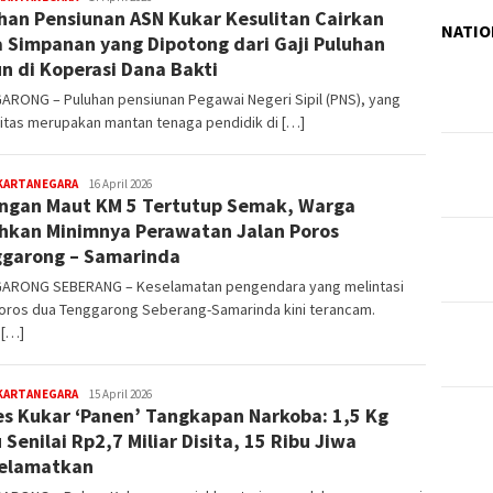
han Pensiunan ASN Kukar Kesulitan Cairkan
NATIO
 Simpanan yang Dipotong dari Gaji Puluhan
n di Koperasi Dana Bakti
ARONG – Puluhan pensiunan Pegawai Negeri Sipil (PNS), yang
itas merupakan mantan tenaga pendidik di […]
editoredaksi
 KARTANEGARA
16 April 2026
ngan Maut KM 5 Tertutup Semak, Warga
hkan Minimnya Perawatan Jalan Poros
garong – Samarinda
ARONG SEBERANG – Keselamatan pengendara yang melintasi
poros dua Tenggarong Seberang-Samarinda kini terancam.
 […]
editoredaksi
 KARTANEGARA
15 April 2026
es Kukar ‘Panen’ Tangkapan Narkoba: 1,5 Kg
 Senilai Rp2,7 Miliar Disita, 15 Ribu Jiwa
elamatkan