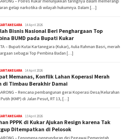
ARONG – Polres Kukar menunjukkan taringnya dalam memerangi
ran gelap narkotika di wilayah hukumnya. Dalam […]
editoredaksi
 KARTANEGARA
14 April 2026
lah Bisnis Nasional Beri Penghargaan Top
ina BUMD pada Bupati Kukar
A – Bupati Kutai Kartanegara (Kukar), Aulia Rahman Basri, meraih
argaan sebagai Top Pembina Badan […]
editoredaksi
 KARTANEGARA
14 April 2026
at Memanas, Konflik Lahan Koperasi Merah
h di Timbau Berakhir Damai
ARONG – Rencana pembangunan gerai Koperasi Desa/Kelurahan
Putih (KMP) di Jalan Pesut, RT 13, […]
editoredaksi
 KARTANEGARA
13 April 2026
han PPPK di Kukar Ajukan Resign karena Tak
gup Ditempatkan di Pelosok
ARONG – Fenomena pengunduran diri Pegawai Pemerintah