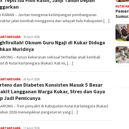
r Tepis Isu Pilih Kasih, Janji Tahun Depan
ggarkan
KUTAI K
Pemeri
 KAMAN – Jeritan mengenai ketimpangan pembangunan
Sumu
truktur jalan kembali menggema dari wilayah hulu Kabupaten […]
editoredaksi
 KARTANEGARA
20 April 2026
ghfirullah! Oknum Guru Ngaji di Kukar Diduga
hkan Muridnya
ARONG – Kasus kekerasan seksual terhadap anak kembali
t di Kutai Kartanegara (Kukar). Kali ini, […]
editoredaksi
 KARTANEGARA
18 April 2026
rtens dan Diabetes Konsisten Masuk 5 Besar
akit Langganan Warga Kukar, Stres dan Gaya
p Jadi Pemicunya
ARONG – Tren penyakit di Kabupaten Kutai Kartanegara (Kukar)
tahun 2026 menunjukkan pergeseran yang […]
editoredaksi
 KARTANEGARA
17 April 2026