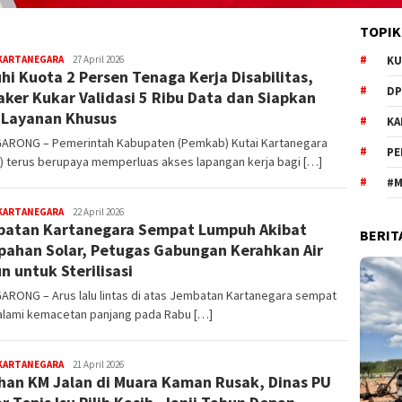
TOPIK
editoredaksi
 KARTANEGARA
27 April 2026
KU
hi Kuota 2 Persen Tenaga Kerja Disabilitas,
DP
aker Kukar Validasi 5 Ribu Data dan Siapkan
 Layanan Khusus
KA
ARONG – Pemerintah Kabupaten (Pemkab) Kutai Kartanegara
PE
) terus berupaya memperluas akses lapangan kerja bagi […]
#M
editoredaksi
 KARTANEGARA
22 April 2026
atan Kartanegara Sempat Lumpuh Akibat
BERIT
ahan Solar, Petugas Gabungan Kerahkan Air
n untuk Sterilisasi
ARONG – Arus lalu lintas di atas Jembatan Kartanegara sempat
lami kemacetan panjang pada Rabu […]
editoredaksi
 KARTANEGARA
21 April 2026
han KM Jalan di Muara Kaman Rusak, Dinas PU