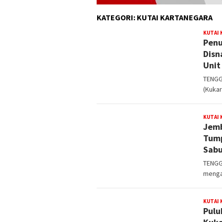
KATEGORI:
KUTAI KARTANEGARA
KUTAI
Penu
Disn
Unit
TENGG
(Kukar
KUTAI
Jemb
Tump
Sabu
TENGG
menga
KUTAI
Pulu