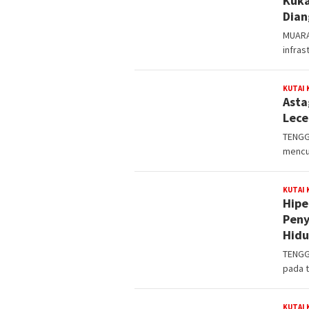
Kuka
Dian
MUARA
infras
KUTAI
Asta
Lece
TENGG
mencua
KUTAI
Hipe
Peny
Hidu
TENGG
pada 
KUTAI