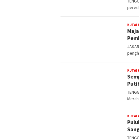
TENGG
pereda
KUTAI
Maja
Pemb
JAKART
pengh
KUTAI
Semp
Puti
TENGG
Merah 
KUTAI
Pulu
Sang
TENGG