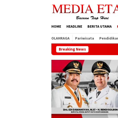
Loncat
ke
konten
HOME
HEADLINE
BERITA UTAMA
OLAHRAGA
Pariwisata
Pendidika
Breaking News