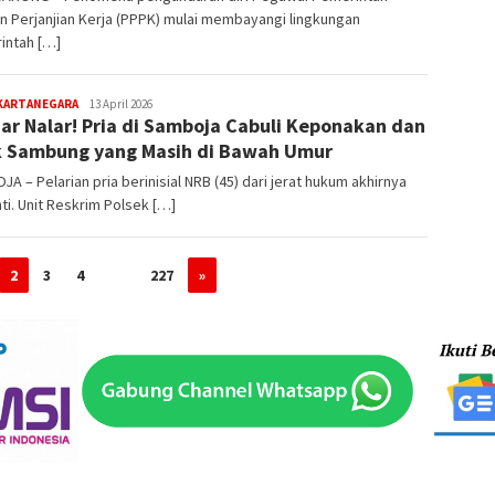
 Perjanjian Kerja (PPPK) mulai membayangi lingkungan
intah […]
editoredaksi
 KARTANEGARA
13 April 2026
uar Nalar! Pria di Samboja Cabuli Keponakan dan
 Sambung yang Masih di Bawah Umur
A – Pelarian pria berinisial NRB (45) dari jerat hukum akhirnya
ti. Unit Reskrim Polsek […]
2
3
4
…
227
»