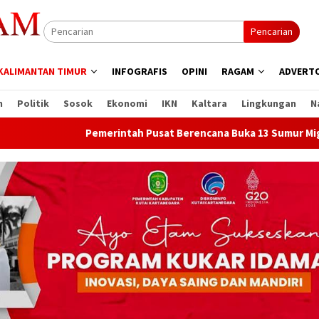
Pencarian
KALIMANTAN TIMUR
INFOGRAFIS
OPINI
RAGAM
ADVERTO
n
Politik
Sosok
Ekonomi
IKN
Kaltara
Lingkungan
N
Pemerintah Pusat Berencana Buka 13 Sumur Migas Baru di S