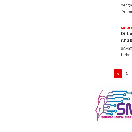
dengan
Pemer
KUTAI
Di L
Anak
SAMBOJ
terhen
«
1