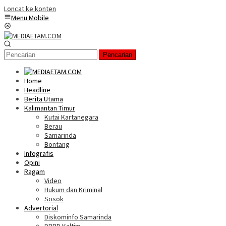
Loncat ke konten
Menu Mobile
Pencarian
Home
Headline
Berita Utama
Kalimantan Timur
Kutai Kartanegara
Berau
Samarinda
Bontang
Infografis
Opini
Ragam
Video
Hukum dan Kriminal
Sosok
Advertorial
Diskominfo Samarinda