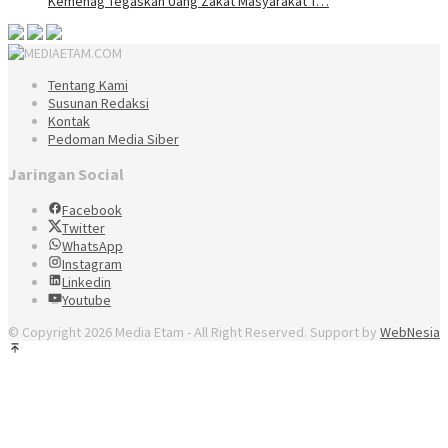
Kemenag Tegaskan Uang Zakat Masyarakat T…
Tentang Kami
Susunan Redaksi
Kontak
Pedoman Media Siber
Jaringan Social
Facebook
Twitter
WhatsApp
Instagram
Linkedin
Youtube
© Copyright 2026 Media Etam - All Right Reserved. Support by
WebNesia