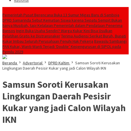
Nasional
Breaking News
Pemerintah Pusat Berencana Buka 13 Sumur Migas Baru di Samboja
DPRD Samarinda Sebut Kematian Siswa karena Sepatu Sempit Bukan
hanya Musibah, tapi Kelalaian Pemerintah dalam Pendataan Penerima
Bansos
Ingin Buka Usaha Sendiri? Warga Kukar Kini Bisa Usulkan
Pelatihan Gratis ke Distransnaker
Terima Audiensi Serikat Buruh, Bupati
Kukar Imbau Seluruh Perusahaan Penuhi Hak Pekerja
Bawaslu Sambangi
PAN Kukar, Wanti-Wanti Terjadi ‘Double’ Kepengurusan di SIPOL pada
Pemilu 2029
Beranda
Advertorial
DPRD Kaltim
Samsun Soroti Kerusakan
Lingkungan Daerah Pesisir Kukar yang jadi Calon Wilayah IKN
Samsun Soroti Kerusakan
Lingkungan Daerah Pesisir
Kukar yang jadi Calon Wilayah
IKN