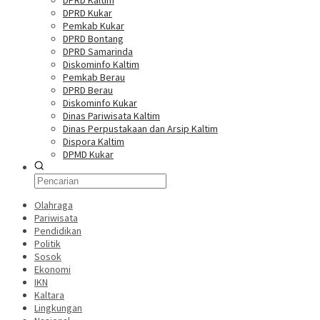
DPRD Kaltim
DPRD Kukar
Pemkab Kukar
DPRD Bontang
DPRD Samarinda
Diskominfo Kaltim
Pemkab Berau
DPRD Berau
Diskominfo Kukar
Dinas Pariwisata Kaltim
Dinas Perpustakaan dan Arsip Kaltim
Dispora Kaltim
DPMD Kukar
Olahraga
Pariwisata
Pendidikan
Politik
Sosok
Ekonomi
IKN
Kaltara
Lingkungan