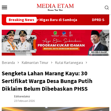
Loncat
Menu
ke
Mobile
konten
a 13 Sumur Migas Baru di Samboja
Breaking News
DPRD Samarinda Sebut 
Beranda
Kalimantan Timur
Kutai Kartanegara
Sengketa Lahan Marang Kayu: 30
Sertifikat Warga Desa Bunga Putih
Diklaim Belum Dibebaskan PHSS
Editoredaksi
23 Februari 2026