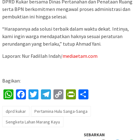
DPRD Kukar bersama Dinas Pertanahan dan Penataan Ruang
serta BPN berkomitmen mengawal proses administrasi dan
pembuktian ini hingga selesai.
“Harapannya ada solusi terbaik dalam waktu dekat. Intinya,
kami ingin warga mendapatkan haknya sesuai peraturan
perundangan yang berlaku,” tutup Ahmad Yani.
Laporan: Nur Fadillah Indah/
mediaetam.com
Bagikan:
WhatsApp
Facebook
Twitter
Telegram
Copy
PrintFriendly
Share
Link
dprd kukar
Pertamina Hulu Sanga-Sanga
Sengketa Lahan Marang Kayu
SEBARKAN