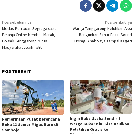
Navigasi
Pos sebelumnya
Pos berikutnya
Modus Penipuan Segitiga saat
Warga Tenggarong Keluhkan Aksi
pos
Belanja Online Kembali Marak,
Bangunkan Sahur Pakai Sound
Polsek Tenggarong Minta
Horeg: Anak Saya sampai Kaget!
Masyarakat Lebih Teliti
POS TERKAIT
Ingin Buka Usaha Sendiri?
Pemerintah Pusat Berencana
Warga Kukar Kini Bisa Usulkan
Buka 13 Sumur Migas Baru di
Pelatihan Gratis ke
Samboja