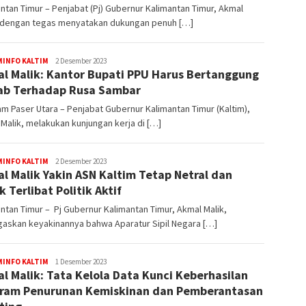
ntan Timur – Penjabat (Pj) Gubernur Kalimantan Timur, Akmal
, dengan tegas menyatakan dukungan penuh […]
Muhammad
MINFO KALTIM
2 Desember 2023
l Malik: Kantor Bupati PPU Harus Bertanggung
Amin
b Terhadap Rusa Sambar
m Paser Utara – Penjabat Gubernur Kalimantan Timur (Kaltim),
Malik, melakukan kunjungan kerja di […]
Muhammad
MINFO KALTIM
2 Desember 2023
l Malik Yakin ASN Kaltim Tetap Netral dan
Amin
k Terlibat Politik Aktif
ntan Timur – Pj Gubernur Kalimantan Timur, Akmal Malik,
askan keyakinannya bahwa Aparatur Sipil Negara […]
Muhammad
MINFO KALTIM
1 Desember 2023
l Malik: Tata Kelola Data Kunci Keberhasilan
Amin
ram Penurunan Kemiskinan dan Pemberantasan