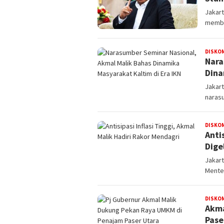
Jakart
membe
DISKO
Nara
Dina
Jakart
narasu
DISKO
Anti
Dige
Jakart
Menter
DISKO
Akma
Pase