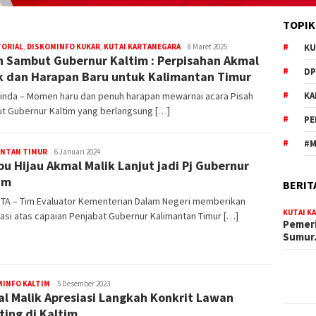
TOPIK
Redaksi
TORIAL
,
DISKOMINFO KUKAR
,
KUTAI KARTANEGARA
8 Maret 2025
KU
h Sambut Gubernur Kaltim : Perpisahan Akmal
DP
k dan Harapan Baru untuk Kalimantan Timur
inda – Momen haru dan penuh harapan mewarnai acara Pisah
KA
t Gubernur Kaltim yang berlangsung […]
PE
#M
Redaksi
ANTAN TIMUR
6 Januari 2024
u Hijau Akmal Malik Lanjut jadi Pj Gubernur
im
BERIT
TA – Tim Evaluator Kementerian Dalam Negeri memberikan
KUTAI K
asi atas capaian Penjabat Gubernur Kalimantan Timur […]
Pemeri
Sumu
Muhammad
MINFO KALTIM
5 Desember 2023
l Malik Apresiasi Langkah Konkrit Lawan
Amin
ting di Kaltim