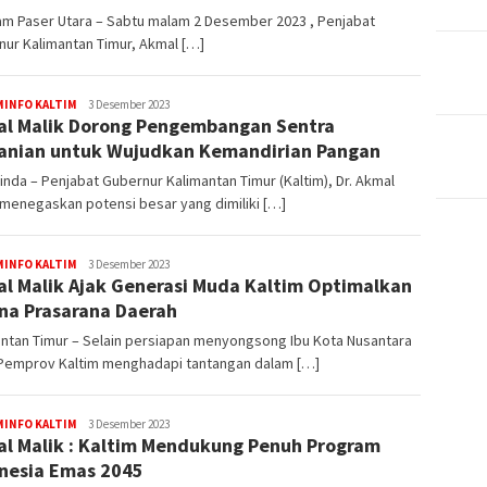
am Paser Utara – Sabtu malam 2 Desember 2023 , Penjabat
ur Kalimantan Timur, Akmal […]
Muhammad
MINFO KALTIM
3 Desember 2023
l Malik Dorong Pengembangan Sentra
Amin
anian untuk Wujudkan Kemandirian Pangan
nda – Penjabat Gubernur Kalimantan Timur (Kaltim), Dr. Akmal
 menegaskan potensi besar yang dimiliki […]
Muhammad
MINFO KALTIM
3 Desember 2023
l Malik Ajak Generasi Muda Kaltim Optimalkan
Amin
na Prasarana Daerah
ntan Timur – Selain persiapan menyongsong Ibu Kota Nusantara
, Pemprov Kaltim menghadapi tantangan dalam […]
Muhammad
MINFO KALTIM
3 Desember 2023
l Malik : Kaltim Mendukung Penuh Program
Amin
nesia Emas 2045