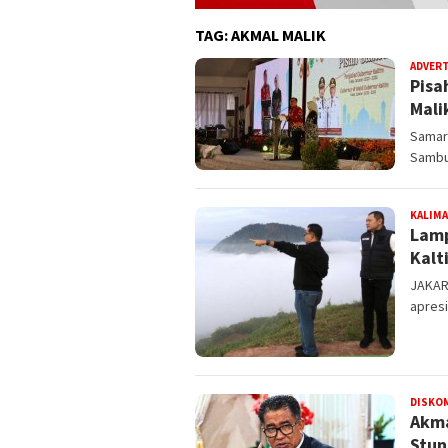
TAG:
AKMAL MALIK
ADVER
Pisa
Mali
Samar
Sambu
KALIM
Lamp
Kalt
JAKAR
apresi
DISKO
Akma
Stun