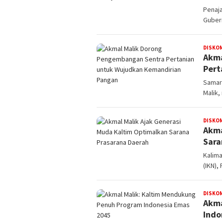
Penaj
Gubern
DISKO
Akma
Pert
Samari
Malik,
DISKO
Akma
Sara
Kalima
(IKN)
DISKO
Akma
Indo