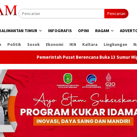
Pencarian
KALIMANTAN TIMUR
INFOGRAFIS
OPINI
RAGAM
ADVERTO
n
Politik
Sosok
Ekonomi
IKN
Kaltara
Lingkungan
N
Pemerintah Pusat Berencana Buka 13 Sumur Migas Baru di S