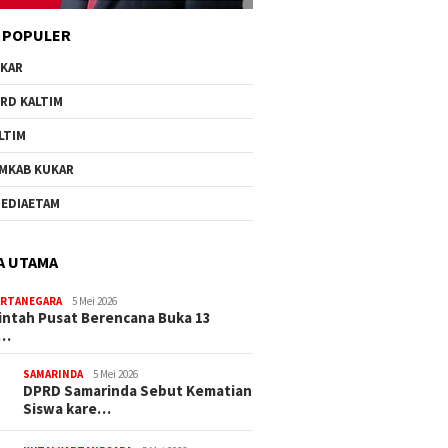
 POPULER
KAR
RD KALTIM
LTIM
MKAB KUKAR
EDIAETAM
A UTAMA
ARTANEGARA
5 Mei 2026
ntah Pusat Berencana Buka 13
r…
SAMARINDA
5 Mei 2026
DPRD Samarinda Sebut Kematian
Siswa kare…