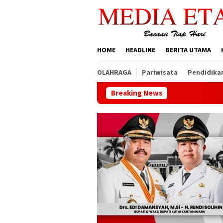
Loncat
ke
konten
HOME
HEADLINE
BERITA UTAMA
OLAHRAGA
Pariwisata
Pendidika
Breaking News