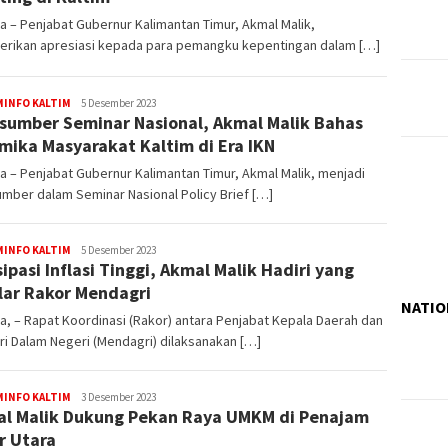
a – Penjabat Gubernur Kalimantan Timur, Akmal Malik,
rikan apresiasi kepada para pemangku kepentingan dalam […]
Muhammad
MINFO KALTIM
5 Desember 2023
sumber Seminar Nasional, Akmal Malik Bahas
Amin
mika Masyarakat Kaltim di Era IKN
a – Penjabat Gubernur Kalimantan Timur, Akmal Malik, menjadi
mber dalam Seminar Nasional Policy Brief […]
Muhammad
MINFO KALTIM
5 Desember 2023
sipasi Inflasi Tinggi, Akmal Malik Hadiri yang
Amin
lar Rakor Mendagri
NATIO
a, – Rapat Koordinasi (Rakor) antara Penjabat Kepala Daerah dan
i Dalam Negeri (Mendagri) dilaksanakan […]
Muhammad
MINFO KALTIM
3 Desember 2023
l Malik Dukung Pekan Raya UMKM di Penajam
Amin
r Utara