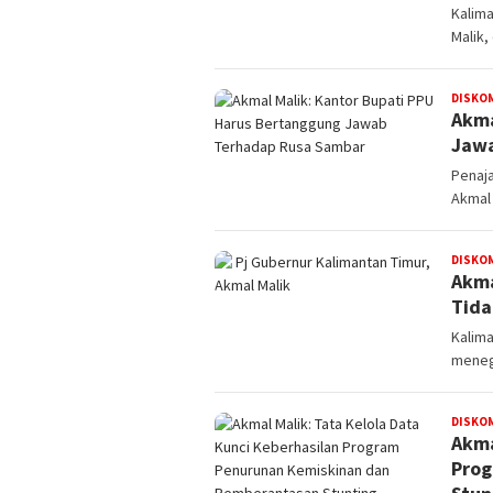
Kalima
Malik
DISKO
Akma
Jawa
Penaja
Akmal 
DISKO
Akma
Tida
Kalima
meneg
DISKO
Akma
Prog