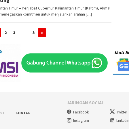
ting
ntan Timur – Penjabat Gubernur Kalimantan Timur (Kaltim), Akmal
, menegaskan komitmen untuk menjalankan arahan […]
2
3
…
5
»
JARINGAN SOCIAL
Facebook
Twitter
SI
KONTAK
Instagram
Linkedi