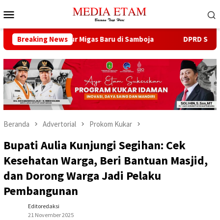
Loncat
Menu
ke
Mobile
konten
 Buka 13 Sumur Migas Baru di Samboja
Breaking News
DPRD Samarinda S
Beranda
Advertorial
Prokom Kukar
Bupati Aulia Kunjungi Segihan: Cek
Kesehatan Warga, Beri Bantuan Masjid,
dan Dorong Warga Jadi Pelaku
Pembangunan
Editoredaksi
21 November 2025