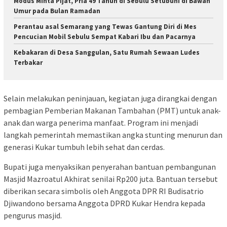
Modus Minta Pijat, Pria 49 Tahun di Sebulu Setubuhi di Bawah
Umur pada Bulan Ramadan
Perantau asal Semarang yang Tewas Gantung Diri di Mes
Pencucian Mobil Sebulu Sempat Kabari Ibu dan Pacarnya
Kebakaran di Desa Sanggulan, Satu Rumah Sewaan Ludes
Terbakar
Selain melakukan peninjauan, kegiatan juga dirangkai dengan
pembagian Pemberian Makanan Tambahan (PMT) untuk anak-
anak dan warga penerima manfaat. Program ini menjadi
langkah pemerintah memastikan angka stunting menurun dan
generasi Kukar tumbuh lebih sehat dan cerdas.
Bupati juga menyaksikan penyerahan bantuan pembangunan
Masjid Mazroatul Akhirat senilai Rp200 juta. Bantuan tersebut
diberikan secara simbolis oleh Anggota DPR RI Budisatrio
Djiwandono bersama Anggota DPRD Kukar Hendra kepada
pengurus masjid.