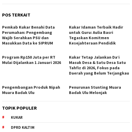
POS TERKAIT
Pemkab Kukar Benahi Data
Kukar Idaman Terbaik Hadir
Perumahan: Pengembang
untuk Guru: Aulia Basri
Wajib Serahkan PSU dan
Tegaskan Komitmen
Masukkan Data ke SIPRUM
Kesejahteraan Pendidik
Program Rp150 Juta per RT
Kukar Tetap Jalankan Da’i
Mulai Dijalankan 1 Januari 2026
Masuk Desa & Satu Desa Satu
Tahfiz di 2026, Fokus pada
Daerah yang Belum Terjangkau
Pengembangan Produk Nipah
Penurunan Stunting Muara
Muara Badak Ulu
Badak Ulu Melonjak
TOPIK POPULER
KUKAR
DPRD KALTIM