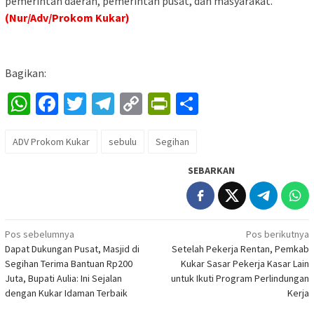
pemerintah daerah, pemerintah pusat, dan masyarakat.
(Nur/Adv/Prokom Kukar)
Bagikan:
WhatsApp
Facebook
Twitter
Telegram
Copy
PrintFriendly
Share
Link
ADV Prokom Kukar
sebulu
Segihan
SEBARKAN
Navigasi
Pos sebelumnya
Pos berikutnya
Dapat Dukungan Pusat, Masjid di
Setelah Pekerja Rentan, Pemkab
pos
Segihan Terima Bantuan Rp200
Kukar Sasar Pekerja Kasar Lain
Juta, Bupati Aulia: Ini Sejalan
untuk Ikuti Program Perlindungan
dengan Kukar Idaman Terbaik
Kerja