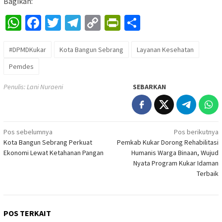
Bagikan:
WhatsApp
Facebook
Twitter
Telegram
Copy
PrintFriendly
Share
Link
#DPMDKukar
Kota Bangun Sebrang
Layanan Kesehatan
Pemdes
Penulis: Lani Nuraeni
SEBARKAN
Navigasi
Pos sebelumnya
Pos berikutnya
Kota Bangun Sebrang Perkuat
Pemkab Kukar Dorong Rehabilitasi
pos
Ekonomi Lewat Ketahanan Pangan
Humanis Warga Binaan, Wujud
Nyata Program Kukar Idaman
Terbaik
POS TERKAIT