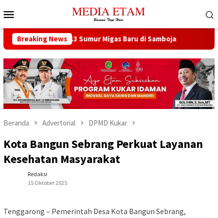
Loncat
Menu
ke
Mobile
konten
encana Buka 13 Sumur Migas Baru di Samboja
Breaking News
DPRD Samar
Beranda
Advertorial
DPMD Kukar
Kota Bangun Sebrang Perkuat Layanan
Kesehatan Masyarakat
Redaksi
15 Oktober 2025
Tenggarong – Pemerintah Desa Kota Bangun Sebrang,