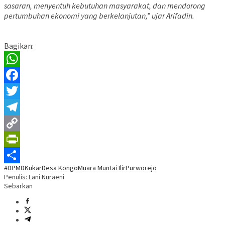
sasaran, menyentuh kebutuhan masyarakat, dan mendorong
pertumbuhan ekonomi yang berkelanjutan,” ujar Arifadin.
Bagikan:
WhatsApp
Facebook
Twitter
Telegram
Copy
Link
PrintFriendly
#DPMDKukar
Desa Kongo
Muara Muntai Ilir
Purworejo
Share
Penulis: Lani Nuraeni
Sebarkan