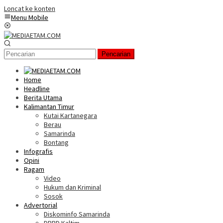
Loncat ke konten
Menu Mobile
Pencarian
Home
Headline
Berita Utama
Kalimantan Timur
Kutai Kartanegara
Berau
Samarinda
Bontang
Infografis
Opini
Ragam
Video
Hukum dan Kriminal
Sosok
Advertorial
Diskominfo Samarinda