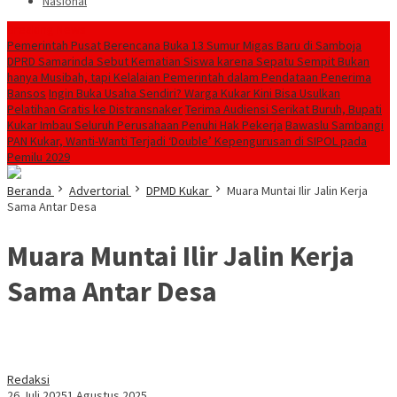
Nasional
Breaking News
Pemerintah Pusat Berencana Buka 13 Sumur Migas Baru di Samboja
DPRD Samarinda Sebut Kematian Siswa karena Sepatu Sempit Bukan
hanya Musibah, tapi Kelalaian Pemerintah dalam Pendataan Penerima
Bansos
Ingin Buka Usaha Sendiri? Warga Kukar Kini Bisa Usulkan
Pelatihan Gratis ke Distransnaker
Terima Audiensi Serikat Buruh, Bupati
Kukar Imbau Seluruh Perusahaan Penuhi Hak Pekerja
Bawaslu Sambangi
PAN Kukar, Wanti-Wanti Terjadi ‘Double’ Kepengurusan di SIPOL pada
Pemilu 2029
Beranda
Advertorial
DPMD Kukar
Muara Muntai Ilir Jalin Kerja
Sama Antar Desa
Muara Muntai Ilir Jalin Kerja
Sama Antar Desa
Redaksi
26 Juli 2025
1 Agustus 2025