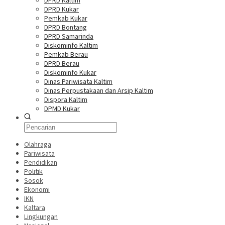
DPRD Kaltim
DPRD Kukar
Pemkab Kukar
DPRD Bontang
DPRD Samarinda
Diskominfo Kaltim
Pemkab Berau
DPRD Berau
Diskominfo Kukar
Dinas Pariwisata Kaltim
Dinas Perpustakaan dan Arsip Kaltim
Dispora Kaltim
DPMD Kukar
Olahraga
Pariwisata
Pendidikan
Politik
Sosok
Ekonomi
IKN
Kaltara
Lingkungan