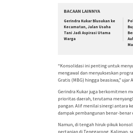
BACAAN LAINNYA
Gerindra Kukar Blusukan ke
Po
Kecamatan, Jalan Usaha
Bu
Tani Jadi Aspirasi Utama
Be
Warga
Au
Ma
“Konsolidasi ini penting untuk meny
mengawal dan menyukseskan program
Gratis (MBG) hingga beasiswa,” ujar A
Gerindra Kukar juga berkomitmen me
prioritas daerah, terutama menyang
pangan. Alif menilai sinergi antara k
dampak pembangunan benar-benar d
Namun, di tengah hiruk-pikuk konsolida
pertanian di Tenggarong. Kaliman, 