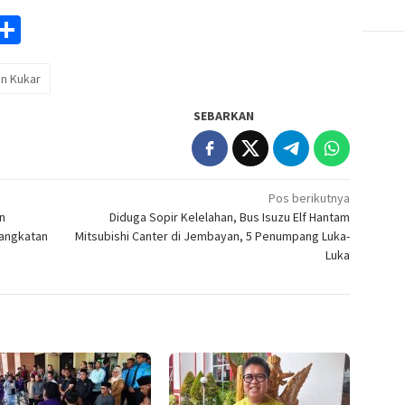
am
y
rintFriendly
Share
k
an Kukar
SEBARKAN
Pos berikutnya
n
Diduga Sopir Kelelahan, Bus Isuzu Elf Hantam
gangkatan
Mitsubishi Canter di Jembayan, 5 Penumpang Luka-
Luka