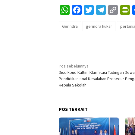
WhatsApp
Facebook
Twitter
Telegr
Cop
P
Lin
Gerindra
gerindra kukar
pertani
Navigasi
Pos sebelumnya
Disdikbud Kaltim Klarifikasi Tudingan Dewa
pos
Pendidikan soal Kesalahan Prosedur Pen
Kepala Sekolah
POS TERKAIT