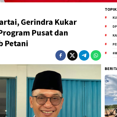
TOPIK
KU
rtai, Gerindra Kukar
DP
Program Pusat dan
KA
b Petani
PE
#M
BERIT