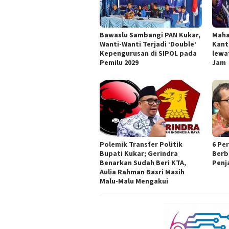
Bawaslu Sambangi PAN Kukar,
Maha
Wanti-Wanti Terjadi ‘Double’
Kant
Kepengurusan di SIPOL pada
lewat
Pemilu 2029
Jam
Polemik Transfer Politik
6 Pe
Bupati Kukar; Gerindra
Berb
Benarkan Sudah Beri KTA,
Penj
Aulia Rahman Basri Masih
Malu-Malu Mengakui