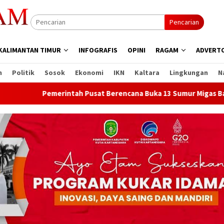
Pencarian
KALIMANTAN TIMUR
INFOGRAFIS
OPINI
RAGAM
ADVERTO
n
Politik
Sosok
Ekonomi
IKN
Kaltara
Lingkungan
N
intah Pusat Berencana Buka 13 Sumur Migas Baru di Samboja