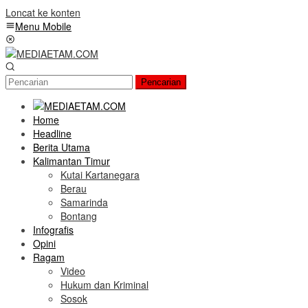
Loncat ke konten
Menu Mobile
Pencarian
Home
Headline
Berita Utama
Kalimantan Timur
Kutai Kartanegara
Berau
Samarinda
Bontang
Infografis
Opini
Ragam
Video
Hukum dan Kriminal
Sosok