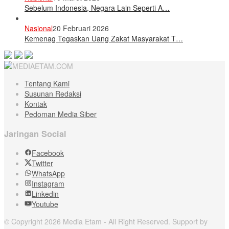
Sebelum Indonesia, Negara Lain Seperti A…
Nasional
20 Februari 2026
Kemenag Tegaskan Uang Zakat Masyarakat T…
Tentang Kami
Susunan Redaksi
Kontak
Pedoman Media Siber
Jaringan Social
Facebook
Twitter
WhatsApp
Instagram
Linkedin
Youtube
© Copyright 2026 Media Etam - All Right Reserved. Support by