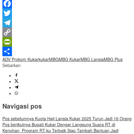
WhatsApp
Facebook
Twitter
Telegram
Copy
Link
PrintFriendly
ADV Prokom Kukar
kukar
MBG
MBG Kukar
MBG Lansia
MBG Plus
Share
Sebarkan
Navigasi pos
Pos sebelumnya
Kuota Haji Lansia Kukar 2025 Turun Jadi 16 Orang
Pos berikutnya
Bupati Kukar Dengar Langsung Suara RT di
Kenohan, Program RT-ku Terbaik Siap Tambah Bantuan Jadi