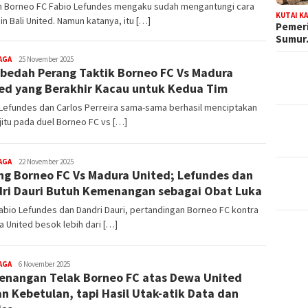
ih Borneo FC Fabio Lefundes mengaku sudah mengantungi cara
KUTAI K
n Bali United. Namun katanya, itu […]
Pemeri
Sumu
editoredaksi
AGA
25 November 2025
edah Perang Taktik Borneo FC Vs Madura
ed yang Berakhir Kacau untuk Kedua Tim
 Lefundes dan Carlos Perreira sama-sama berhasil menciptakan
 jitu pada duel Borneo FC vs […]
editoredaksi
AGA
22 November 2025
ng Borneo FC Vs Madura United; Lefundes dan
ri Dauri Butuh Kemenangan sebagai Obat Luka
abio Lefundes dan Dandri Dauri, pertandingan Borneo FC kontra
 United besok lebih dari […]
editoredaksi
AGA
6 November 2025
nangan Telak Borneo FC atas Dewa United
n Kebetulan, tapi Hasil Utak-atik Data dan