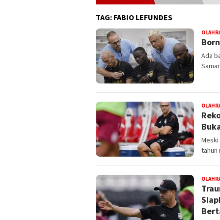
TAG:
FABIO LEFUNDES
OLAHR
Born
Ada b
Samari
OLAHR
Reko
Buka
Meski
tahun 
OLAHR
Trau
Siap
Bert