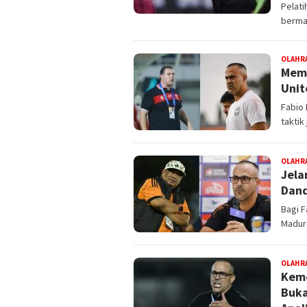
Pelat
bermai
OLAHR
Memb
Unit
Fabio
taktik
OLAHR
Jela
Dand
Bagi F
Madura
OLAHR
Keme
Buka