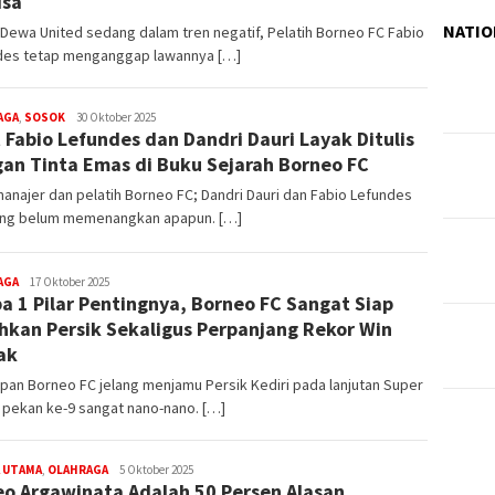
isa
NATIO
Dewa United sedang dalam tren negatif, Pelatih Borneo FC Fabio
des tetap menganggap lawannya […]
editoredaksi
AGA
,
SOSOK
30 Oktober 2025
 Fabio Lefundes dan Dandri Dauri Layak Ditulis
an Tinta Emas di Buku Sejarah Borneo FC
anajer dan pelatih Borneo FC; Dandri Dauri dan Fabio Lefundes
g belum memenangkan apapun. […]
editoredaksi
AGA
17 Oktober 2025
a 1 Pilar Pentingnya, Borneo FC Sangat Siap
hkan Persik Sekaligus Perpanjang Rekor Win
ak
pan Borneo FC jelang menjamu Persik Kediri pada lanjutan Super
 pekan ke-9 sangat nano-nano. […]
editoredaksi
 UTAMA
,
OLAHRAGA
5 Oktober 2025
o Argawinata Adalah 50 Persen Alasan