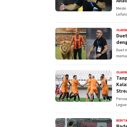
Anal
Meski 
Lefun
OLAHR
Duet
deng
Duet m
meman
OLAHR
Tanp
Kala
Stre
Persia
Legue
BERITA
Nade