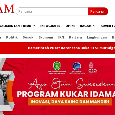
Pencarian
KALIMANTAN TIMUR
INFOGRAFIS
OPINI
RAGAM
ADVERTO
n
Politik
Sosok
Ekonomi
IKN
Kaltara
Lingkungan
N
Pemerintah Pusat Berencana Buka 13 Sumur Migas Baru di Sam