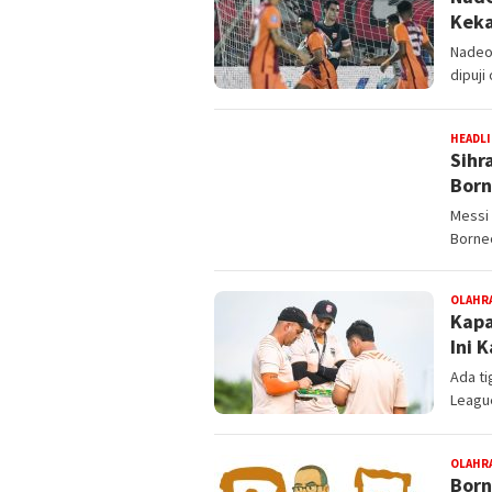
Keka
Nadeo
dipuji
HEADL
Sihr
Born
Messi
Borneo
OLAHR
Kapa
Ini 
Ada t
League
OLAHR
Born