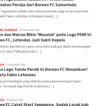
lahan Persija dari Borneo FC Samarinda
 Argawinata adalah satu-satunya pemain yang secara personal
 oleh Fabio Lefundes di hadapan awak […]
editoredaksi
INE
,
OLAHRAGA
18 September 2025
an dan Maicon Bikin ‘Masalah’ pada Laga PSIM Vs
eo FC, Lefundes Jadi Sakit Kepala
 Sihran dan Maicon sama-sama mencetak gol dalam kemenangan
 FC atas PSIM pekan lalu. […]
editoredaksi
AGA
5 September 2025
n Laga Tunda Persib Vs Borneo FC Dimainkan?
Kata Fabio Lefundes
iga pertandingan yang ditunda pada pekan keempat Super
. Termasuk laga Persib Vs Borneo […]
editoredaksi
AGA
20 Agustus 2025
eo FC Catat Start Sempurna, Sudah Layak kah