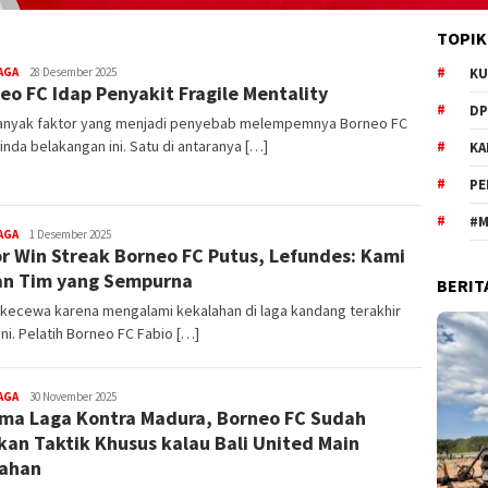
TOPIK
editoredaksi
AGA
28 Desember 2025
KU
eo FC Idap Penyakit Fragile Mentality
DP
anyak faktor yang menjadi penyebab melempemnya Borneo FC
nda belakangan ini. Satu di antaranya […]
KA
PE
#M
editoredaksi
AGA
1 Desember 2025
r Win Streak Borneo FC Putus, Lefundes: Kami
n Tim yang Sempurna
BERIT
 kecewa karena mengalami kekalahan di laga kandang terakhir
ini. Pelatih Borneo FC Fabio […]
editoredaksi
AGA
30 November 2025
ma Laga Kontra Madura, Borneo FC Sudah
kan Taktik Khusus kalau Bali United Main
ahan