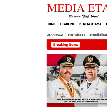
Loncat
ke
konten
HOME
HEADLINE
BERITA UTAMA
OLAHRAGA
Pariwisata
Pendidika
Breaking News