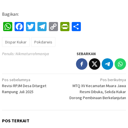
Bagikan:
WhatsApp
Facebook
Twitter
Telegram
Copy
PrintFriendly
Share
Link
Dispar Kukar
Pokdarwis
Penulis: Nikmaturrahmaniya
SEBARKAN
Navigasi
Pos sebelumnya
Pos berikutnya
Revisi RPJM Desa Ditarget
MTQ XV Kecamatan Muara Jawa
pos
Rampung Juli 2025
Resmi Dibuka, Sekda Kukar
Dorong Pembinaan Berkelanjutan
POS TERKAIT