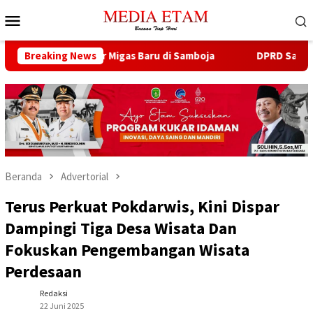
Loncat
Menu
ke
Mobile
konten
 13 Sumur Migas Baru di Samboja
Breaking News
DPRD Samarinda Sebut 
Beranda
Advertorial
Terus Perkuat Pokdarwis, Kini Dispar
Dampingi Tiga Desa Wisata Dan
Fokuskan Pengembangan Wisata
Perdesaan
Redaksi
22 Juni 2025