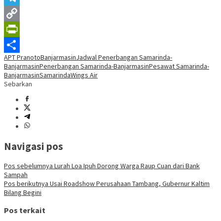
Telegram
Copy
Link
PrintFriendly
APT Pranoto
Banjarmasin
Jadwal Penerbangan Samarinda-
Share
Banjarmasin
Penerbangan Samarinda-Banjarmasin
Pesawat Samarinda-
Banjarmasin
Samarinda
Wings Air
Sebarkan
Navigasi pos
Pos sebelumnya
Lurah Loa Ipuh Dorong Warga Raup Cuan dari Bank
Sampah
Pos berikutnya
Usai Roadshow Perusahaan Tambang, Gubernur Kaltim
Bilang Begini
Pos terkait