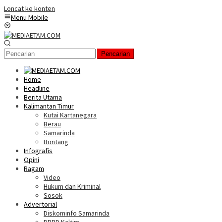
Loncat ke konten
Menu Mobile
Pencarian
Home
Headline
Berita Utama
Kalimantan Timur
Kutai Kartanegara
Berau
Samarinda
Bontang
Infografis
Opini
Ragam
Video
Hukum dan Kriminal
Sosok
Advertorial
Diskominfo Samarinda