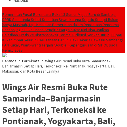
Nasional
Breaking News
Pemerintah Pusat Berencana Buka 13 Sumur Migas Baru di Samboja
DPRD Samarinda Sebut Kematian Siswa karena Sepatu Sempit Bukan
hanya Musibah, tapi Kelalaian Pemerintah dalam Pendataan Penerima
Bansos
Ingin Buka Usaha Sendiri? Warga Kukar Kini Bisa Usulkan
Pelatihan Gratis ke Distransnaker
Terima Audiensi Serikat Buruh, Bupati
Kukar Imbau Seluruh Perusahaan Penuhi Hak Pekerja
Bawaslu Sambangi
PAN Kukar, Wanti-Wanti Terjadi ‘Double’ Kepengurusan di SIPOL pada
Pemilu 2029
Beranda
Pariwisata
Wings Air Resmi Buka Rute Samarinda–
Banjarmasin Setiap Hari, Terkoneksi ke Pontianak, Yogyakarta, Bali,
Makassar, dan Kota Besar Lainnya
Wings Air Resmi Buka Rute
Samarinda–Banjarmasin
Setiap Hari, Terkoneksi ke
Pontianak, Yogyakarta, Bali,