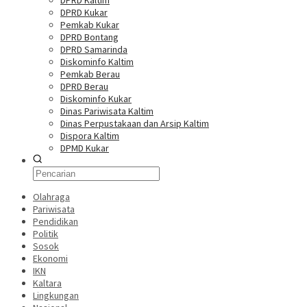
DPRD Kaltim
DPRD Kukar
Pemkab Kukar
DPRD Bontang
DPRD Samarinda
Diskominfo Kaltim
Pemkab Berau
DPRD Berau
Diskominfo Kukar
Dinas Pariwisata Kaltim
Dinas Perpustakaan dan Arsip Kaltim
Dispora Kaltim
DPMD Kukar
Olahraga
Pariwisata
Pendidikan
Politik
Sosok
Ekonomi
IKN
Kaltara
Lingkungan