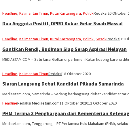
Headline
,
Kalimantan Timur
,
Kutai Kartanegara
,
Politik
Redaksi
20 Oktober 
Dua Anggota Positif, DPRD Kukar Gelar Swab Massal
Headline
,
Kalimantan Timur
,
Kutai Kartanegara
,
Politik
,
Sosok
Redaksi
19 O
Gantikan Rendi, Budiman Siap Serap Aspirasi Nelayan
MEDIAETAM.COM – Satu kursi Golkar di parlemen Kukar kosong karena diti
Headline
,
Kalimantan Timur
Redaksi
18 Oktober 2020
Siaran Langsung Debat Kandidat Pilkada Samarinda
Mediaetam.com, Samarinda – Sedang berlangsung debat kandidat antar ca
Headline
Redaksi Mediaetam.com
11 Oktober 2020
12 Oktober 2020
PHM Terima 3 Penghargaan dari Kementerian Ketena
Mediaetam.com, Tenggarong – PT Pertamina Hulu Mahakam (PHM), selaku 