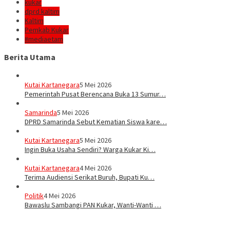
kukar
dprd kaltim
Kaltim
Pemkab Kukar
#mediaetam
Berita Utama
Kutai Kartanegara
5 Mei 2026
Pemerintah Pusat Berencana Buka 13 Sumur…
Samarinda
5 Mei 2026
DPRD Samarinda Sebut Kematian Siswa kare…
Kutai Kartanegara
5 Mei 2026
Ingin Buka Usaha Sendiri? Warga Kukar Ki…
Kutai Kartanegara
4 Mei 2026
Terima Audiensi Serikat Buruh, Bupati Ku…
Politik
4 Mei 2026
Bawaslu Sambangi PAN Kukar, Wanti-Wanti …