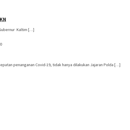
IKN
 Gubernur Kaltim […]
20
atan penanganan Covid-19, tidak hanya dilakukan Jajaran Polda […]