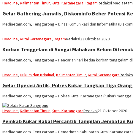
Headline
,
Kalimantan Timur
,
Kutai Kartanegara
,
Ragam
Redaksi Mediaetam
Gelar Gathering Jurnalis, Diskominfo Beber Potensi 
Mediaetam.com, Tenggarong – Dinas Komunikasi dan Informatika (Diskominfo
Headline
,
Kutai Kartanegara
,
Ragam
Redaksi
23 Oktober 2020
Korban Tenggelam di Sungai Mahakam Belum Ditemuka
Mediaetam.com, Tenggarong – Pencarian hari kedua korban tenggelam di p
Headline
,
Hukum dan Kriminal
,
Kalimantan Timur
,
Kutai Kartanegara
Redaks
Gelar Operasi Antik, Polres Kukar Tangkap Tiga Orang
Mediaetam.com, Tenggarong – Polres Kutai Kartanegara (Kukar) menggelar 
Headline
,
Kalimantan Timur
,
Kutai Kartanegara
Redaksi
21 Oktober 2020
Pemkab Kukar Bakal Percantik Tampilan Jembatan Ku
Mediaetam com, Tenggarong – Pemerintah Kabupaten Kutai Kartanegara 