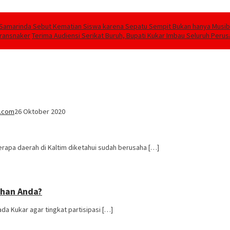
Samarinda Sebut Kematian Siswa karena Sepatu Sempit Bukan hanya Musiba
transnaker
Terima Audiensi Serikat Buruh, Bupati Kukar Imbau Seluruh Peru
.com
26 Oktober 2020
pa daerah di Kaltim diketahui sudah berusaha […]
lihan Anda?
da Kukar agar tingkat partisipasi […]