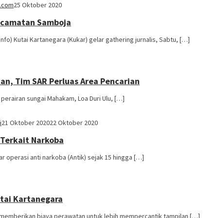
.com
25 Oktober 2020
Kecamatan Samboja
) Kutai Kartanegara (Kukar) gelar gathering jurnalis, Sabtu, […]
n, Tim SAR Perluas Area Pencarian
erairan sungai Mahakam, Loa Duri Ulu, […]
i
21 Oktober 2020
22 Oktober 2020
 Terkait Narkoba
operasi anti narkoba (Antik) sejak 15 hingga […]
tai Kartanegara
memberikan biaya perawatan untuk lebih mempercantik tampilan […]