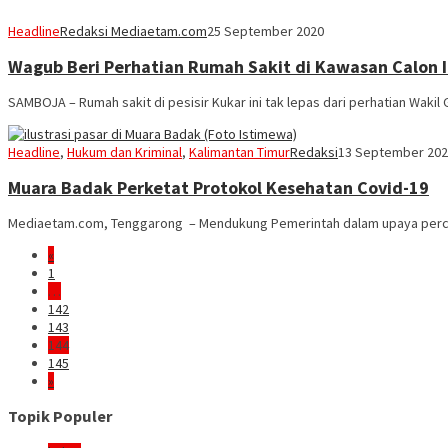
Headline
Redaksi Mediaetam.com
25 September 2020
Wagub Beri Perhatian Rumah Sakit di Kawasan Calon 
SAMBOJA – Rumah sakit di pesisir Kukar ini tak lepas dari perhatian Wakil
Headline
,
Hukum dan Kriminal
,
Kalimantan Timur
Redaksi
13 September 20
Muara Badak Perketat Protokol Kesehatan Covid-19
Mediaetam.com, Tenggarong – Mendukung Pemerintah dalam upaya percep
«
1
…
142
143
144
145
»
Topik Populer