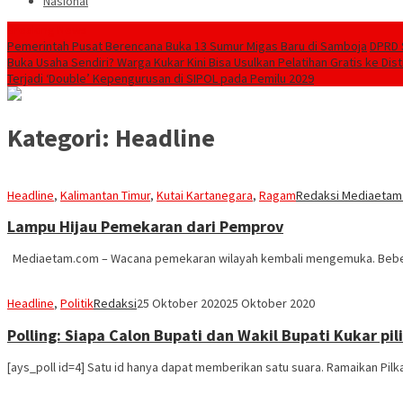
Nasional
Breaking News
Pemerintah Pusat Berencana Buka 13 Sumur Migas Baru di Samboja
DPRD 
Buka Usaha Sendiri? Warga Kukar Kini Bisa Usulkan Pelatihan Gratis ke Dis
Terjadi ‘Double’ Kepengurusan di SIPOL pada Pemilu 2029
Kategori:
Headline
Headline
,
Kalimantan Timur
,
Kutai Kartanegara
,
Ragam
Redaksi Mediaetam
Lampu Hijau Pemekaran dari Pemprov
Mediaetam.com – Wacana pemekaran wilayah kembali mengemuka. Bebera
Headline
,
Politik
Redaksi
25 Oktober 2020
25 Oktober 2020
Polling: Siapa Calon Bupati dan Wakil Bupati Kukar pi
[ays_poll id=4] Satu id hanya dapat memberikan satu suara. Ramaikan Pilka