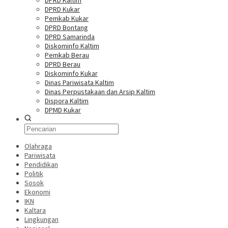
DPRD Kaltim
DPRD Kukar
Pemkab Kukar
DPRD Bontang
DPRD Samarinda
Diskominfo Kaltim
Pemkab Berau
DPRD Berau
Diskominfo Kukar
Dinas Pariwisata Kaltim
Dinas Perpustakaan dan Arsip Kaltim
Dispora Kaltim
DPMD Kukar
Olahraga
Pariwisata
Pendidikan
Politik
Sosok
Ekonomi
IKN
Kaltara
Lingkungan