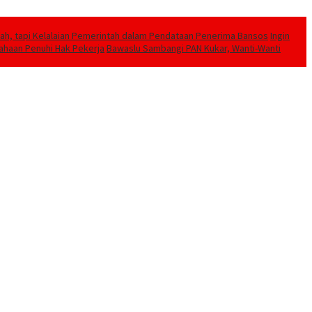
h, tapi Kelalaian Pemerintah dalam Pendataan Penerima Bansos
Ingin
sahaan Penuhi Hak Pekerja
Bawaslu Sambangi PAN Kukar, Wanti-Wanti