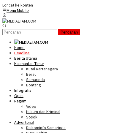
Loncat ke konten
Menu Mobile
Pencarian
Home
Headline
Berita Utama
Kalimantan Timur
Kutai Kartanegara
Berau
Samarinda
Bontang
Infografis
Opini
Ragam
Video
Hukum dan Kriminal
Sosok
Advertorial
Diskominfo Samarinda