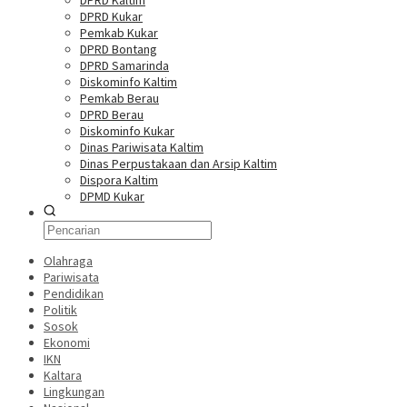
DPRD Kaltim
DPRD Kukar
Pemkab Kukar
DPRD Bontang
DPRD Samarinda
Diskominfo Kaltim
Pemkab Berau
DPRD Berau
Diskominfo Kukar
Dinas Pariwisata Kaltim
Dinas Perpustakaan dan Arsip Kaltim
Dispora Kaltim
DPMD Kukar
Olahraga
Pariwisata
Pendidikan
Politik
Sosok
Ekonomi
IKN
Kaltara
Lingkungan