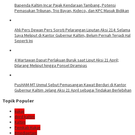
Bapenda Kaltim Incar Pajak Kendaraan Tambang, Potensi
Pemasukan Triliunan, Trio Bayan, Kideco, dan KPC Masuk Bidikan
Ahli Pers Dewan Pers Soroti Pelarangan Liputan Aksi 214: Selama
Saya Meliput di Kantor Gubernur Kaltim, Belum Pernah Terjadi Hal
Seperti Ini
4 Wartawan Dapat Perlakuan Buruk saat Liput Aksi 21 April;
Dilarang Meliput hingga Ponsel Dirampas
PusHAM-MT Unmul Sebut Pemasangan Kawat Berduri di Kantor
Gubernur Kaltim Jelang Aksi 21 April sebagai Tindakan Berlebihan
Topik Populer
kukar
dprd kaltim
Kaltim
Pemkab Kukar
#mediaetam