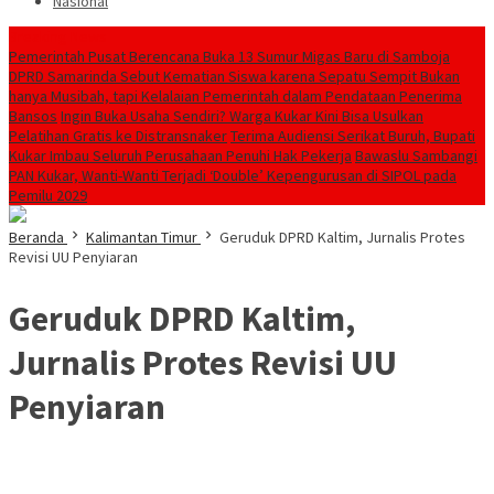
Nasional
Breaking News
Pemerintah Pusat Berencana Buka 13 Sumur Migas Baru di Samboja
DPRD Samarinda Sebut Kematian Siswa karena Sepatu Sempit Bukan
hanya Musibah, tapi Kelalaian Pemerintah dalam Pendataan Penerima
Bansos
Ingin Buka Usaha Sendiri? Warga Kukar Kini Bisa Usulkan
Pelatihan Gratis ke Distransnaker
Terima Audiensi Serikat Buruh, Bupati
Kukar Imbau Seluruh Perusahaan Penuhi Hak Pekerja
Bawaslu Sambangi
PAN Kukar, Wanti-Wanti Terjadi ‘Double’ Kepengurusan di SIPOL pada
Pemilu 2029
Beranda
Kalimantan Timur
Geruduk DPRD Kaltim, Jurnalis Protes
Revisi UU Penyiaran
Geruduk DPRD Kaltim,
Jurnalis Protes Revisi UU
Penyiaran