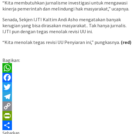
“Kita membutuhkan jurnalisme investigasi untuk mengawasi
kinerja pemerintah dan melindungi hak masyarakat,” ucapnya.
Senada, Sekjen IJTI Kaltim Andi Asho mengatakan banyak
kerugian yang bisa dirasakan masyarakat.. Tak hanya jurnalis.
IJTI pun dengan tegas menolak revisi UU ini.
“Kita menolak tegas revisi UU Penyiaran ini,” pungkasnya.
(red)
Bagikan:
WhatsApp
Facebook
Twitter
Telegram
Copy
Link
PrintFriendly
Sebarkan