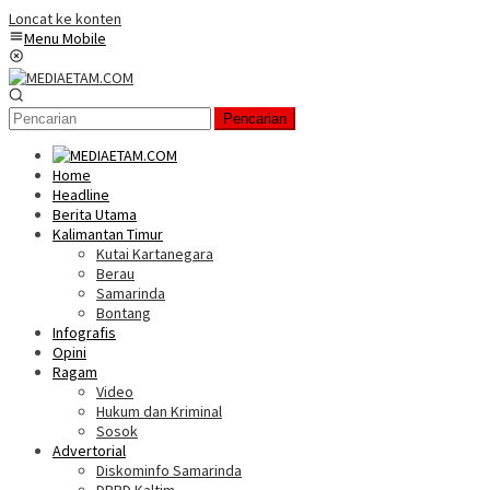
Loncat ke konten
Menu Mobile
Pencarian
Home
Headline
Berita Utama
Kalimantan Timur
Kutai Kartanegara
Berau
Samarinda
Bontang
Infografis
Opini
Ragam
Video
Hukum dan Kriminal
Sosok
Advertorial
Diskominfo Samarinda