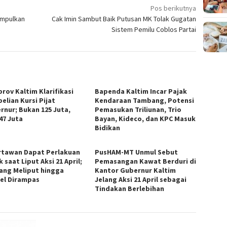
Pos berikutnya
umpulkan
Cak Imin Sambut Baik Putusan MK Tolak Gugatan
Sistem Pemilu Coblos Partai
rov Kaltim Klarifikasi
Bapenda Kaltim Incar Pajak
elian Kursi Pijat
Kendaraan Tambang, Potensi
rnur; Bukan 125 Juta,
Pemasukan Triliunan, Trio
47 Juta
Bayan, Kideco, dan KPC Masuk
Bidikan
rtawan Dapat Perlakuan
PusHAM-MT Unmul Sebut
 saat Liput Aksi 21 April;
Pemasangan Kawat Berduri di
rang Meliput hingga
Kantor Gubernur Kaltim
el Dirampas
Jelang Aksi 21 April sebagai
Tindakan Berlebihan