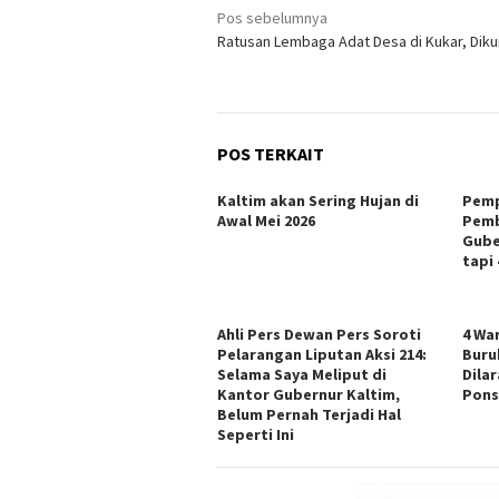
Navigasi
Pos sebelumnya
Ratusan Lembaga Adat Desa di Kukar, Dik
pos
POS TERKAIT
Kaltim akan Sering Hujan di
Pemp
Awal Mei 2026
Pemb
Gube
tapi 
Ahli Pers Dewan Pers Soroti
4 Wa
Pelarangan Liputan Aksi 214:
Buruk
Selama Saya Meliput di
Dila
Kantor Gubernur Kaltim,
Pons
Belum Pernah Terjadi Hal
Seperti Ini