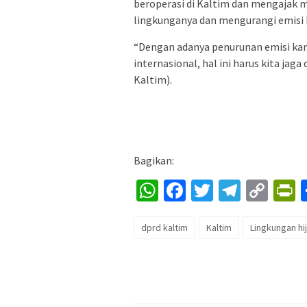
beroperasi di Kaltim dan mengajak 
lingkunganya dan mengurangi emisi
“Dengan adanya penurunan emisi kar
internasional, hal ini harus kita ja
Kaltim).
Bagikan:
WhatsApp
Facebook
Twitter
Telegr
Cop
P
Lin
dprd kaltim
Kaltim
Lingkungan hi