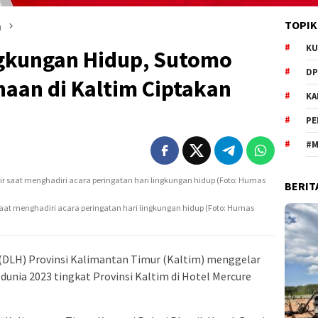
TOPIK
m
KU
ngkungan Hidup, Sutomo
DP
haan di Kaltim Ciptakan
KA
PE
#M
BERIT
aat menghadiri acara peringatan hari lingkungan hidup (Foto: Humas
(DLH) Provinsi Kalimantan Timur (Kaltim) menggelar
dunia 2023 tingkat Provinsi Kaltim di Hotel Mercure