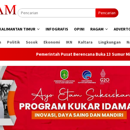
Pencarian
KALIMANTAN TIMUR
INFOGRAFIS
OPINI
RAGAM
ADVERTO
n
Politik
Sosok
Ekonomi
IKN
Kaltara
Lingkungan
N
Pemerintah Pusat Berencana Buka 13 Sumur Migas Baru di S