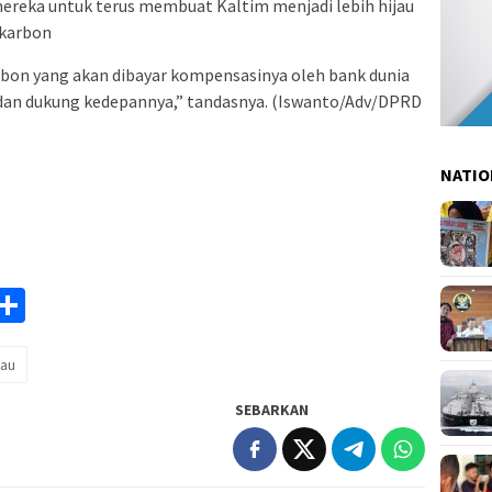
mereka untuk terus membuat Kaltim menjadi lebih hijau
 karbon
bon yang akan dibayar kompensasinya oleh bank dunia
ga dan dukung kedepannya,” tandasnya. (Iswanto/Adv/DPRD
NATIO
am
y
rintFriendly
Share
k
jau
SEBARKAN