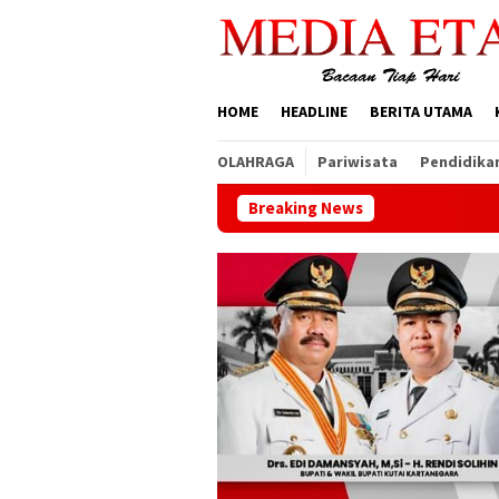
Loncat
ke
konten
HOME
HEADLINE
BERITA UTAMA
OLAHRAGA
Pariwisata
Pendidika
Breaking News