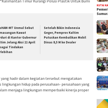
“Kalimantan Timur Kurangi Polusi Plastik Untuk Bumi
KUTAI K
Pemeri
Sumu
sHAM-MT Unmul Sebut
Setelah Bikin Indonesia
masangan Kawat
Geger, Pemprov Kaltim
rduri di Kantor Gubernur
Putuskan Kembalikan Mobil
ltim Jelang Aksi 21 April
Dinas 8,5 M ke Dealer
bagai Tindakan
rlebihan
 yang hadir dalam kegiatan tersebut mengatakan
s lingkungan hidup pada perusahaan- perusahaan yang
 dalam menjaga lingkungan memperbaiki kinerja proper