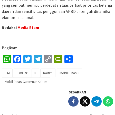
yang sempat memicu perdebatan luas terkait prioritas belanja
daerah dan sensitivitas penggunaan APBD di tengah dinamika
ekonomi nasional.
Redaksi
Media Etam
Bagikan:
WhatsApp
Facebook
Twitter
Telegram
Copy
PrintFriendly
Share
Link
5 M
5 miliar
8
Kaltim
Mobil Dinas 8
Mobil Dinas Gubernur Kaltim
SEBARKAN