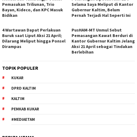
Pemasukan Triliunan, Trio
Selama Saya Meliput di Kantor
Bayan, Kideco, dan KPC Masuk
Gubernur Kaltim, Belum
Bidikan
Pernah Terjadi Hal Seperti Ini
4 Wartawan Dapat Perlakuan
PusHAM-MT Unmul Sebut
Buruk saat Liput Aksi 21 April;
Pemasangan Kawat Berduri di
Dilarang Meliput hingga Ponsel
Kantor Gubernur Kaltim Jelang
Dirampas
Aksi 21 April sebagai Tindakan
Berlebihan
TOPIK POPULER
KUKAR
DPRD KALTIM
KALTIM
PEMKAB KUKAR
#MEDIAETAM