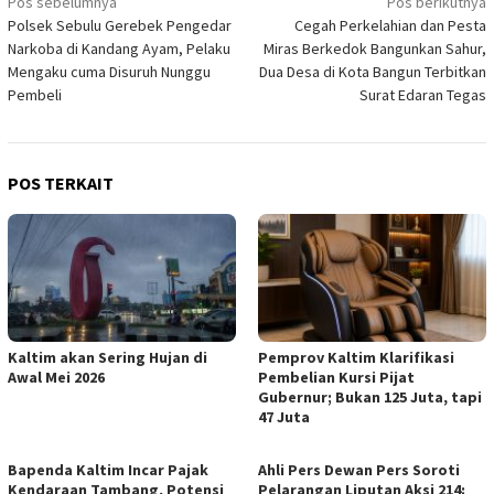
Navigasi
Pos sebelumnya
Pos berikutnya
Polsek Sebulu Gerebek Pengedar
Cegah Perkelahian dan Pesta
pos
Narkoba di Kandang Ayam, Pelaku
Miras Berkedok Bangunkan Sahur,
Mengaku cuma Disuruh Nunggu
Dua Desa di Kota Bangun Terbitkan
Pembeli
Surat Edaran Tegas
POS TERKAIT
Kaltim akan Sering Hujan di
Pemprov Kaltim Klarifikasi
Awal Mei 2026
Pembelian Kursi Pijat
Gubernur; Bukan 125 Juta, tapi
47 Juta
Bapenda Kaltim Incar Pajak
Ahli Pers Dewan Pers Soroti
Kendaraan Tambang, Potensi
Pelarangan Liputan Aksi 214: