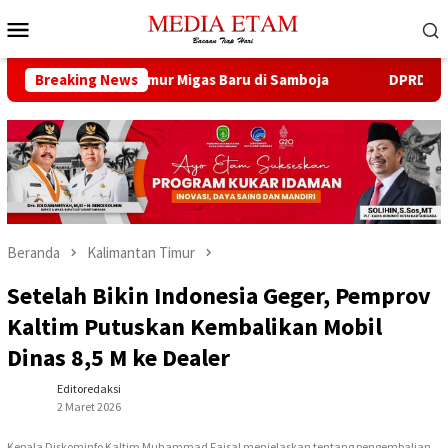
Loncat
Menu
ke
Mobile
konten
 Buka 13 Sumur Migas Baru di Samboja
Breaking News
DPRD Samarinda S
Beranda
Kalimantan Timur
Setelah Bikin Indonesia Geger, Pemprov
Kaltim Putuskan Kembalikan Mobil
Dinas 8,5 M ke Dealer
Editoredaksi
2 Maret 2026
Kepala Diskominfo Kaltim Muhammad Faisal menjelaskan tentang pengembalian