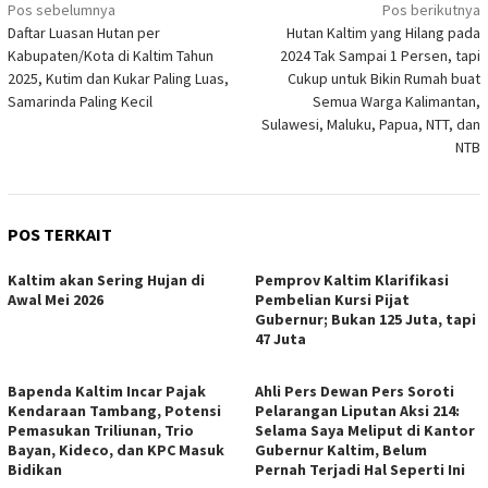
Navigasi
Pos sebelumnya
Pos berikutnya
Daftar Luasan Hutan per
Hutan Kaltim yang Hilang pada
pos
Kabupaten/Kota di Kaltim Tahun
2024 Tak Sampai 1 Persen, tapi
2025, Kutim dan Kukar Paling Luas,
Cukup untuk Bikin Rumah buat
Samarinda Paling Kecil
Semua Warga Kalimantan,
Sulawesi, Maluku, Papua, NTT, dan
NTB
POS TERKAIT
Kaltim akan Sering Hujan di
Pemprov Kaltim Klarifikasi
Awal Mei 2026
Pembelian Kursi Pijat
Gubernur; Bukan 125 Juta, tapi
47 Juta
Bapenda Kaltim Incar Pajak
Ahli Pers Dewan Pers Soroti
Kendaraan Tambang, Potensi
Pelarangan Liputan Aksi 214:
Pemasukan Triliunan, Trio
Selama Saya Meliput di Kantor
Bayan, Kideco, dan KPC Masuk
Gubernur Kaltim, Belum
Bidikan
Pernah Terjadi Hal Seperti Ini