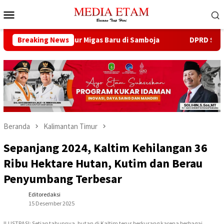
Loncat
Menu
ke
Mobile
konten
Buka 13 Sumur Migas Baru di Samboja
Breaking News
DPRD Samarinda Se
Beranda
Kalimantan Timur
Sepanjang 2024, Kaltim Kehilangan 36
Ribu Hektare Hutan, Kutim dan Berau
Penyumbang Terbesar
Editoredaksi
15 Desember 2025
ILUSTRASI: Setiap tahunnya, hutan di Kaltim terus berkurang karena berbagai