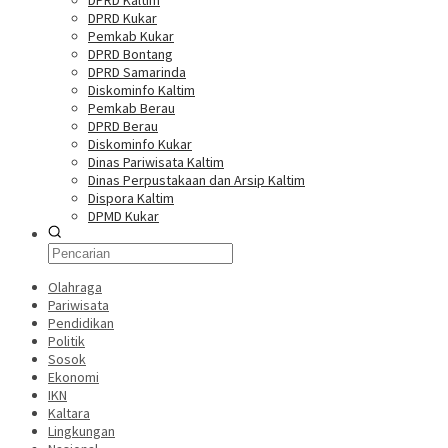
DPRD Kaltim
DPRD Kukar
Pemkab Kukar
DPRD Bontang
DPRD Samarinda
Diskominfo Kaltim
Pemkab Berau
DPRD Berau
Diskominfo Kukar
Dinas Pariwisata Kaltim
Dinas Perpustakaan dan Arsip Kaltim
Dispora Kaltim
DPMD Kukar
Olahraga
Pariwisata
Pendidikan
Politik
Sosok
Ekonomi
IKN
Kaltara
Lingkungan