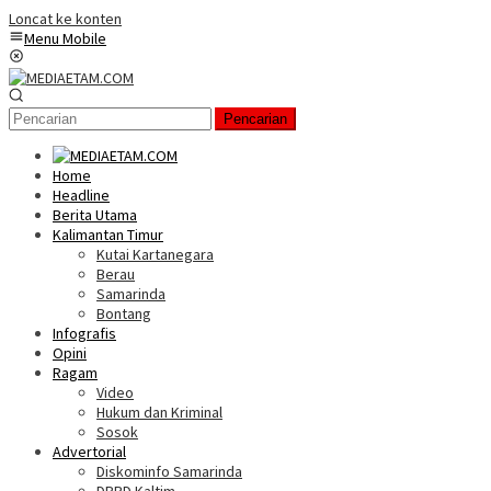
Loncat ke konten
Menu Mobile
Pencarian
Home
Headline
Berita Utama
Kalimantan Timur
Kutai Kartanegara
Berau
Samarinda
Bontang
Infografis
Opini
Ragam
Video
Hukum dan Kriminal
Sosok
Advertorial
Diskominfo Samarinda