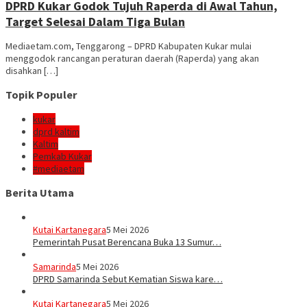
DPRD Kukar Godok Tujuh Raperda di Awal Tahun,
Target Selesai Dalam Tiga Bulan
Mediaetam.com, Tenggarong – DPRD Kabupaten Kukar mulai
menggodok rancangan peraturan daerah (Raperda) yang akan
disahkan […]
Topik Populer
kukar
dprd kaltim
Kaltim
Pemkab Kukar
#mediaetam
Berita Utama
Kutai Kartanegara
5 Mei 2026
Pemerintah Pusat Berencana Buka 13 Sumur…
Samarinda
5 Mei 2026
DPRD Samarinda Sebut Kematian Siswa kare…
Kutai Kartanegara
5 Mei 2026