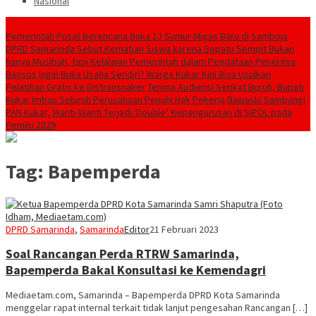
Nasional
Breaking News
Pemerintah Pusat Berencana Buka 13 Sumur Migas Baru di Samboja
DPRD Samarinda Sebut Kematian Siswa karena Sepatu Sempit Bukan
hanya Musibah, tapi Kelalaian Pemerintah dalam Pendataan Penerima
Bansos
Ingin Buka Usaha Sendiri? Warga Kukar Kini Bisa Usulkan
Pelatihan Gratis ke Distransnaker
Terima Audiensi Serikat Buruh, Bupati
Kukar Imbau Seluruh Perusahaan Penuhi Hak Pekerja
Bawaslu Sambangi
PAN Kukar, Wanti-Wanti Terjadi ‘Double’ Kepengurusan di SIPOL pada
Pemilu 2029
Tag:
Bapemperda
DPRD Samarinda
,
Samarinda
Editor
21 Februari 2023
Soal Rancangan Perda RTRW Samarinda,
Bapemperda Bakal Konsultasi ke Kemendagri
Mediaetam.com, Samarinda – Bapemperda DPRD Kota Samarinda
menggelar rapat internal terkait tidak lanjut pengesahan Rancangan […]