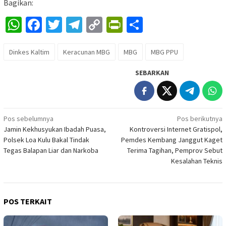
Bagikan:
WhatsApp
Facebook
Twitter
Telegram
Copy
PrintFriendly
Share
Link
Dinkes Kaltim
Keracunan MBG
MBG
MBG PPU
SEBARKAN
Navigasi
Pos sebelumnya
Pos berikutnya
Jamin Kekhusyukan Ibadah Puasa,
Kontroversi Internet Gratispol,
pos
Polsek Loa Kulu Bakal Tindak
Pemdes Kembang Janggut Kaget
Tegas Balapan Liar dan Narkoba
Terima Tagihan, Pemprov Sebut
Kesalahan Teknis
POS TERKAIT