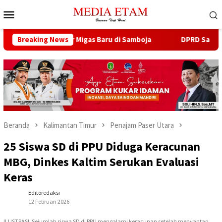
Loncat
Menu
ke
Mobile
konten
ka 13 Sumur Migas Baru di Samboja
Breaking News
DPRD Samarinda Sebu
Beranda
Kalimantan Timur
Penajam Paser Utara
25 Siswa SD di PPU Diduga Keracunan
MBG, Dinkes Kaltim Serukan Evaluasi
Keras
Editoredaksi
12 Februari 2026
ILUSTRASI: Sejumlah siswa SD di PPU mengalami keracunan setelah menyantap