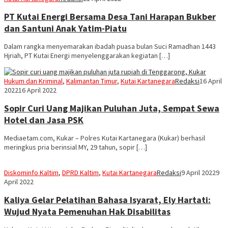
PT Kutai Energi Bersama Desa Tani Harapan Bukber
dan Santuni Anak Yatim-Piatu
Dalam rangka menyemarakan ibadah puasa bulan Suci Ramadhan 1443
Hjriah, PT Kutai Energi menyelenggarakan kegiatan […]
Hukum dan Kriminal
,
Kalimantan Timur
,
Kutai Kartanegara
Redaksi
16 April
2022
16 April 2022
Sopir Curi Uang Majikan Puluhan Juta, Sempat Sewa
Hotel dan Jasa PSK
Mediaetam.com, Kukar – Polres Kutai Kartanegara (Kukar) berhasil
meringkus pria berinsial MY, 29 tahun, sopir […]
Diskominfo Kaltim
,
DPRD Kaltim
,
Kutai Kartanegara
Redaksi
9 April 2022
9
April 2022
Kaliya Gelar Pelatihan Bahasa Isyarat, Ely Hartati:
Wujud Nyata Pemenuhan Hak Disabilitas