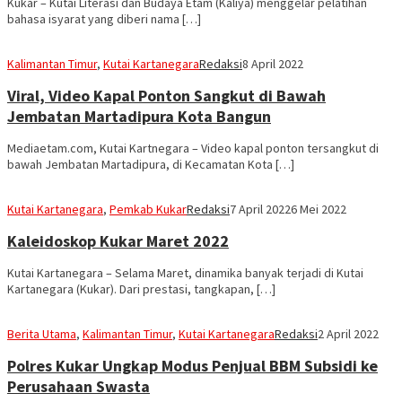
Kukar – Kutai Literasi dan Budaya Etam (Kaliya) menggelar pelatihan
bahasa isyarat yang diberi nama […]
Kalimantan Timur
,
Kutai Kartanegara
Redaksi
8 April 2022
Viral, Video Kapal Ponton Sangkut di Bawah
Jembatan Martadipura Kota Bangun
Mediaetam.com, Kutai Kartnegara – Video kapal ponton tersangkut di
bawah Jembatan Martadipura, di Kecamatan Kota […]
Kutai Kartanegara
,
Pemkab Kukar
Redaksi
7 April 2022
6 Mei 2022
Kaleidoskop Kukar Maret 2022
Kutai Kartanegara – Selama Maret, dinamika banyak terjadi di Kutai
Kartanegara (Kukar). Dari prestasi, tangkapan, […]
Berita Utama
,
Kalimantan Timur
,
Kutai Kartanegara
Redaksi
2 April 2022
Polres Kukar Ungkap Modus Penjual BBM Subsidi ke
Perusahaan Swasta