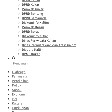
DPRD Kaltim
DPRD Kukar
Pemkab Kukar
DPRD Bontang
DPRD Samarinda
Diskominfo Kaltim
Pemkab Berau
DPRD Berau
Diskominfo Kukar
Dinas Pariwisata Kaltim
Dinas Perpustakaan dan Arsip Kaltim
Dispora Kaltim
DPMD Kukar
Olahraga
Pariwisata
Pendidikan
Politik
Sosok
Ekonomi
IKN
Kaltara
Lingkungan