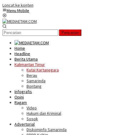
Loncat ke konten
Menu Mobile
Pencarian
Home
Headline
Berita Utama
Kalimantan Timur
Kutai Kartanegara
Berau
Samarinda
Bontang
Infografis
Opini
Ragam
Video
Hukum dan Kriminal
Sosok
Advertorial
Diskominfo Samarinda