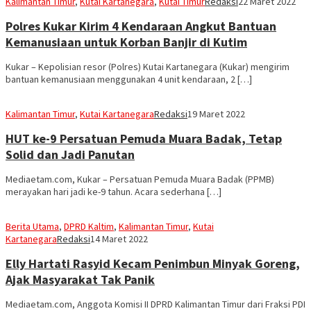
Kalimantan Timur
,
Kutai Kartanegara
,
Kutai Timur
Redaksi
22 Maret 2022
Polres Kukar Kirim 4 Kendaraan Angkut Bantuan
Kemanusiaan untuk Korban Banjir di Kutim
Kukar – Kepolisian resor (Polres) Kutai Kartanegara (Kukar) mengirim
bantuan kemanusiaan menggunakan 4 unit kendaraan, 2 […]
Kalimantan Timur
,
Kutai Kartanegara
Redaksi
19 Maret 2022
HUT ke-9 Persatuan Pemuda Muara Badak, Tetap
Solid dan Jadi Panutan
Mediaetam.com, Kukar – Persatuan Pemuda Muara Badak (PPMB)
merayakan hari jadi ke-9 tahun. Acara sederhana […]
Berita Utama
,
DPRD Kaltim
,
Kalimantan Timur
,
Kutai
Kartanegara
Redaksi
14 Maret 2022
Elly Hartati Rasyid Kecam Penimbun Minyak Goreng,
Ajak Masyarakat Tak Panik
Mediaetam.com, Anggota Komisi II DPRD Kalimantan Timur dari Fraksi PDI