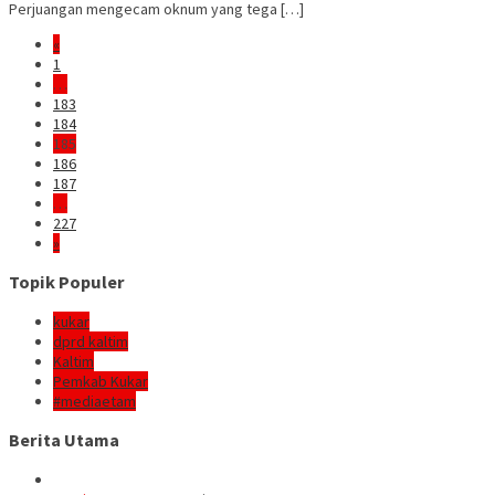
Perjuangan mengecam oknum yang tega […]
«
1
…
183
184
185
186
187
…
227
»
Topik Populer
kukar
dprd kaltim
Kaltim
Pemkab Kukar
#mediaetam
Berita Utama