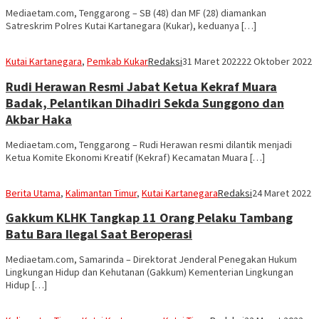
Mediaetam.com, Tenggarong – SB (48) dan MF (28) diamankan
Satreskrim Polres Kutai Kartanegara (Kukar), keduanya […]
Kutai Kartanegara
,
Pemkab Kukar
Redaksi
31 Maret 2022
22 Oktober 2022
Rudi Herawan Resmi Jabat Ketua Kekraf Muara
Badak, Pelantikan Dihadiri Sekda Sunggono dan
Akbar Haka
Mediaetam.com, Tenggarong – Rudi Herawan resmi dilantik menjadi
Ketua Komite Ekonomi Kreatif (Kekraf) Kecamatan Muara […]
Berita Utama
,
Kalimantan Timur
,
Kutai Kartanegara
Redaksi
24 Maret 2022
Gakkum KLHK Tangkap 11 Orang Pelaku Tambang
Batu Bara Ilegal Saat Beroperasi
Mediaetam.com, Samarinda – Direktorat Jenderal Penegakan Hukum
Lingkungan Hidup dan Kehutanan (Gakkum) Kementerian Lingkungan
Hidup […]