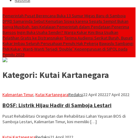
Nasional
Breaking News
Pemerintah Pusat Berencana Buka 13 Sumur Migas Baru di Samboja
DPRD Samarinda Sebut Kematian Siswa karena Sepatu Sempit Bukan
hanya Musibah, tapi Kelalaian Pemerintah dalam Pendataan Penerima
Bansos
Ingin Buka Usaha Sendiri? Warga Kukar Kini Bisa Usulkan
Pelatihan Gratis ke Distransnaker
Terima Audiensi Serikat Buruh, Bupati
Kukar Imbau Seluruh Perusahaan Penuhi Hak Pekerja
Bawaslu Sambangi
PAN Kukar, Wanti-Wanti Terjadi ‘Double’ Kepengurusan di SIPOL pada
Pemilu 2029
Kategori:
Kutai Kartanegara
Kalimantan Timur
,
Kutai Kartanegara
Redaksi
22 April 2022
27 April 2022
BOSF: Listrik Hijau Hadir di Samboja Lestari
Pusat Rehabilitasi Orangutan dan Rehabilitasi Lahan Yayasan BOS di
Samboja Lestari, Kalimantan Timur, kini memiliki […]
Kutai Kartanegara
Redaksi
21 April 2022