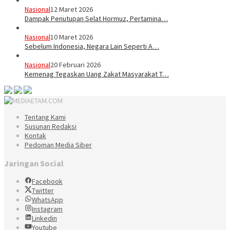
Nasional
12 Maret 2026
Dampak Penutupan Selat Hormuz, Pertamina…
Nasional
10 Maret 2026
Sebelum Indonesia, Negara Lain Seperti A…
Nasional
20 Februari 2026
Kemenag Tegaskan Uang Zakat Masyarakat T…
Tentang Kami
Susunan Redaksi
Kontak
Pedoman Media Siber
Jaringan Social
Facebook
Twitter
WhatsApp
Instagram
Linkedin
Youtube