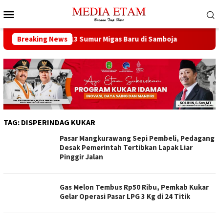
Loncat
Menu
ke
Mobile
konten
encana Buka 13 Sumur Migas Baru di Samboja
Breaking News
DPRD Samar
TAG:
DISPERINDAG KUKAR
Pasar Mangkurawang Sepi Pembeli, Pedagang
Desak Pemerintah Tertibkan Lapak Liar
Pinggir Jalan
Gas Melon Tembus Rp50 Ribu, Pemkab Kukar
Gelar Operasi Pasar LPG 3 Kg di 24 Titik